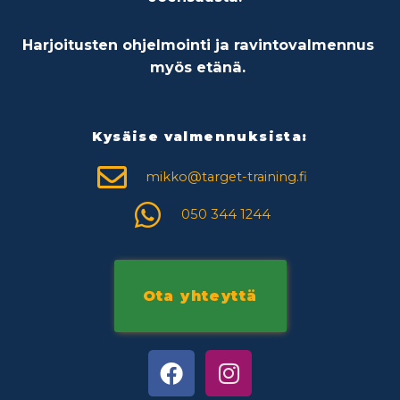
Harjoitusten ohjelmointi ja ravintovalmennus
myös etänä.
Kysäise valmennuksista:
mikko@target-training.fi
050 344 1244
Ota yhteyttä
F
I
a
n