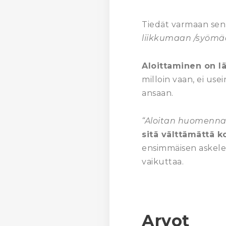
Tiedät varmaan sen t
liikkumaan /syömä
Aloittaminen on l
milloin vaan, ei u
ansaan.
“Aloitan huomenna
sitä välttämättä k
ensimmäisen askelee
vaikuttaa.
Arvot