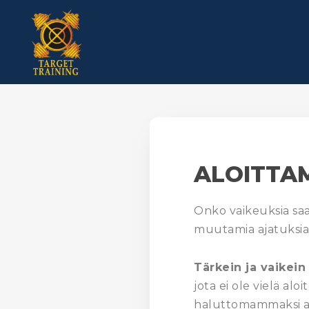
Skip
to
content
ALOITTA
Onko vaikeuksia saad
muutamia ajatuksia 
Tärkein ja vaikei
jota ei ole vielä alo
haluttomammaksi a