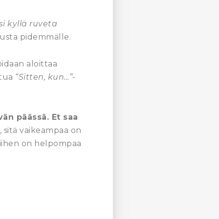
si kyllä ruveta
atusta pidemmälle.
oidaan aloittaa
utua
“Sitten, kun…”
-
än päässä. Et saa
 sitä vaikeampaa on
siihen on helpompaa