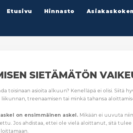
Etusivu
Hinnasto
Asiakaskoke
MISEN SIETÄMÄTÖN VAIKE
a toisinaan asioita alkuun? Kenelläpä ei olisi. Siitä hy
liikunnan, treenaamisen tai minkä tahansa aloittami
n askel on ensimmäinen askel.
Mikään ei uuvuta niin
itettu. Jos ahdistaa, ettei ole vielä aloittanut, sitä tule
loittamaan.