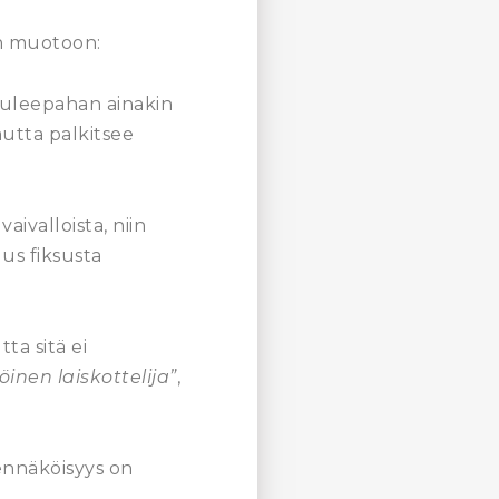
n muotoon:
i tuleepahan ainakin
mutta palkitsee
aivalloista, niin
us fiksusta
ta sitä ei
nen laiskottelija”
,
dennäköisyys on
.