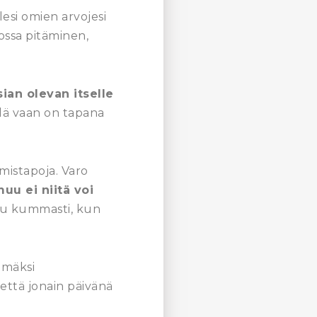
esi omien arvojesi
ossa pitäminen,
sian olevan itselle
eillä vaan on tapana
mistapoja. Varo
uu ei niitä voi
tuu kummasti, kun
ämmäksi
 että jonain päivänä