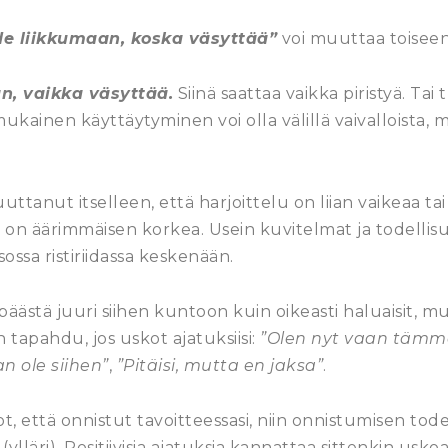
de liikkumaan, koska väsyttää”
voi muuttaa toisee
n, vaikka väsyttää.
Siinä saattaa vaikka piristyä. Ta
mukainen käyttäytyminen voi olla välillä vaivalloista, 
tanut itselleen, että harjoittelu on liian vaikeaa tai v
 on äärimmäisen korkea. Usein kuvitelmat ja todellisu
sossa ristiriidassa keskenään.
 päästä juuri siihen kuntoon kuin oikeasti haluaisit, mut
 tapahdu, jos uskot ajatuksiisi:
”Olen nyt vaan tämmöi
n ole siihen”
,
”Pitäisi, mutta en jaksa”
.
t, että onnistut tavoitteessasi, niin onnistumisen to
ylläri). Positiivisia ajatuksia kannattaa sittenkin uskoa