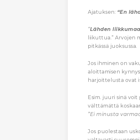
Ajatuksen:
“En läh
“
Lähden liikkumaa
liikuttua.” Arvojen 
pitkässä juoksussa.
Jos ihminen on vakuut
aloittamisen kynnys
harjoittelusta ovat i
Esim. juuri sinä voit
välttämättä koskaan
”Ei minusta varmaa
Jos puolestaan usko
valtavasti suurempi (