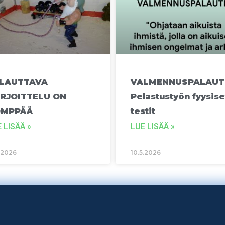
LAUTTAVA
VALMENNUSPALAUT
RJOITTELU ON
Pelastustyön fyysise
ÖMPPÄÄ
testit
 LISÄÄ »
LUE LISÄÄ »
5.2026
10.5.2026