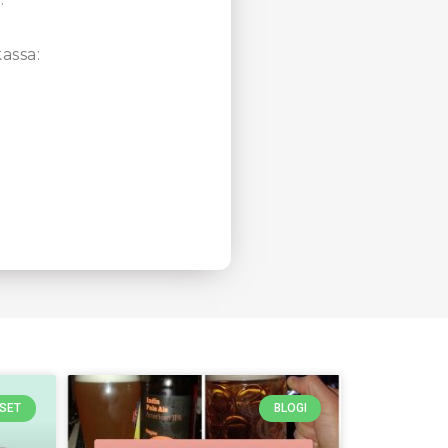
assa:
SET
BLOGI