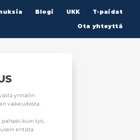
muksia
Blogi
UKK
T-paidat
Ota yhteyttä
US
västä ynnäilin
sen vaikeudesta.
 pahasti kuin työ,
e usein entistä