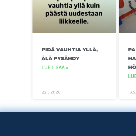
PIDÄ VAUHTIA YLLÄ,
PA
ÄLÄ PYSÄHDY
HA
H
LUE LISÄÄ »
LUE
22.5.2026
13.