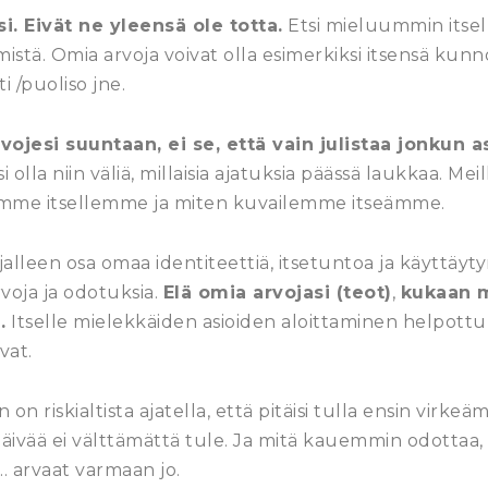
i. Eivät ne yleensä ole totta.
Etsi mieluummin itsell
istä. Omia arvoja voivat olla esimerkiksi itsensä kunn
ti /puoliso jne.
vojesi suuntaan, ei se, että vain julistaa jonkun a
isi olla niin väliä, millaisia ajatuksia päässä laukkaa. M
omme itsellemme ja miten kuvailemme itseämme.
alleen osa omaa identiteettiä, itsetuntoa ja käyttäyty
voja ja odotuksia.
Elä omia arvojasi (teot)
,
kukaan m
.
Itselle mielekkäiden asioiden aloittaminen helpot
vat.
on riskialtista ajatella, että pitäisi tulla ensin virke
päivää ei välttämättä tule. Ja mitä kauemmin odottaa,
in… arvaat varmaan jo.