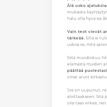
Älä usko ajatuksias
mukaista käyttäytym
halu olla hyvä isä /äi
Vain teot vievät ar
tärkeää.
Sillä ei tul
uskoa se, mitä san
Siitä muodostuu hilj
elämästä muiden ar
päättää puolestasi
omat arvot kirkastu
Jos on uupunut, niin 
aloittaakseen. Sitä 
olisi taas virkeä, ni