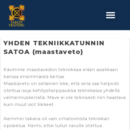
Skip
to
Men
content
YHDEN TEKNIIKKATUNNIN
SATOA (maastaveto)
Kävimme maastavedon tekniikkaa erään asiakkaan
kanssa ensimmäistä kertaa.
Maastaveto on sellainen liike, että siinä saa helposti
otettua isoja kehitysharppauksia tekniikassa yhdellä
valmennuskerralla. Mave ei ole teknisesti niin haastava
kuin muut isot liikkeet.
Aiemmin takana oli vain omatoimista tekniikan
opiskelua. Harmi, ettei tullut narulle otettua