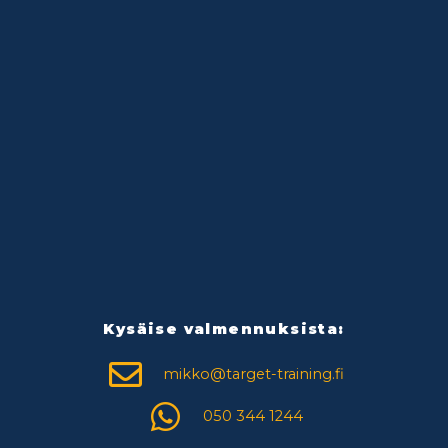
Kysäise valmennuksista:
mikko@target-training.fi
050 344 1244