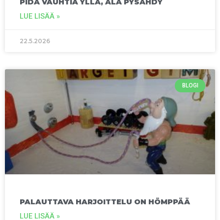
PIDÄ VAUHTIA YLLÄ, ÄLÄ PYSÄHDY
LUE LISÄÄ »
22.5.2026
BLOGI
PALAUTTAVA HARJOITTELU ON HÖMPPÄÄ
LUE LISÄÄ »