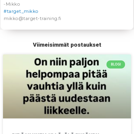
-Mikko
#
target_mikko
mikko@target-training.fi
Viimeisimmät postaukset
BLOGI