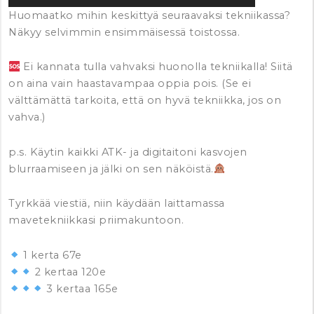
Huomaatko mihin keskittyä seuraavaksi tekniikassa?
Näkyy selvimmin ensimmäisessä toistossa.
Ei kannata tulla vahvaksi huonolla tekniikalla! Siitä
on aina vain haastavampaa oppia pois. (Se ei
välttämättä tarkoita, että on hyvä tekniikka, jos on
vahva.)
p.s. Käytin kaikki ATK- ja digitaitoni kasvojen
blurraamiseen ja jälki on sen näköistä.
Tyrkkää viestiä, niin käydään laittamassa
mavetekniikkasi priimakuntoon.
1 kerta 67e
2 kertaa 120e
3 kertaa 165e