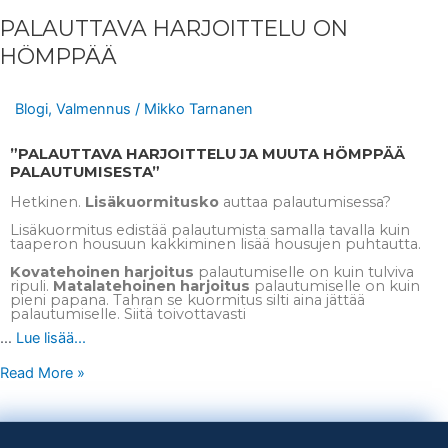
PALAUTTAVA HARJOITTELU ON
HÖMPPÄÄ
Blogi
,
Valmennus
/
Mikko Tarnanen
”PALAUTTAVA HARJOITTELU JA MUUTA HÖMPPÄÄ
PALAUTUMISESTA”
Hetkinen.
Lisäkuormitusko
auttaa palautumisessa?
Lisäkuormitus edistää palautumista samalla tavalla kuin
taaperon housuun kakkiminen lisää housujen puhtautta.
Kovatehoinen harjoitus
palautumiselle on kuin tulviva
ripuli.
Matalatehoinen harjoitus
palautumiselle on kuin
pieni papana. Tahran se kuormitus silti aina jättää
palautumiselle. Siitä toivottavasti
…
Lue lisää...
Read More »