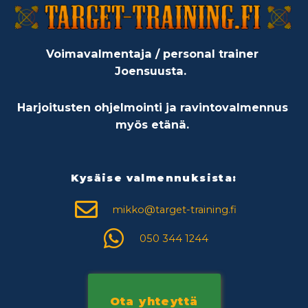
Voimavalmentaja / personal trainer
Joensuusta.
Harjoitusten ohjelmointi ja ravintovalmennus
myös etänä.
Kysäise valmennuksista:
mikko@target-training.fi
050 344 1244
Ota yhteyttä