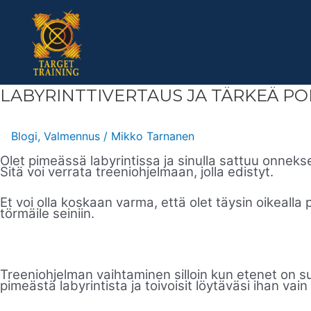
Skip
to
content
LABYRINTTIVERTAUS
LABYRINTTIVERTAUS JA TÄRKEÄ PO
JA
TÄRKEÄ
POINTTI
PALAUTUMISESTA
Blogi
,
Valmennus
/
Mikko Tarnanen
Olet pimeässä labyrintissa ja sinulla sattuu onneks
Sitä voi verrata treeniohjelmaan, jolla edistyt.
Et voi olla koskaan varma, että olet täysin oikealla p
törmäile seiniin.
Treeniohjelman vaihtaminen silloin kun etenet on su
pimeästä labyrintista ja toivoisit löytäväsi ihan vain