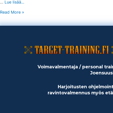
…
Lue lisää...
Read More »
Voimavalmentaja / personal trai
Joensuus
Harjoitusten ohjelmoint
ravintovalmennus myös etä