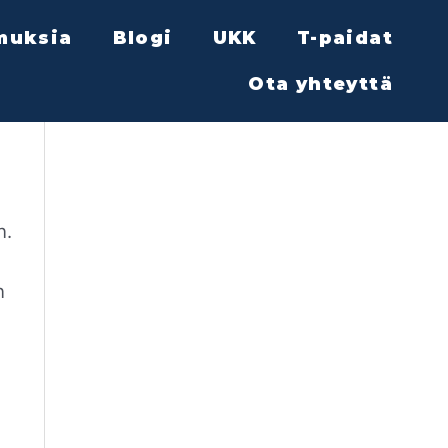
muksia
Blogi
UKK
T-paidat
Ota yhteyttä
n.
n