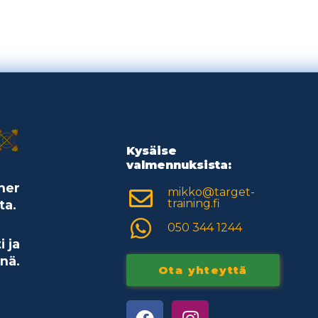
Kysäise
valmennuksista:
ner
mikko@target-
training.fi
ta.
050 344 1244
i ja
nä.
Ota yhteyttä
F
I