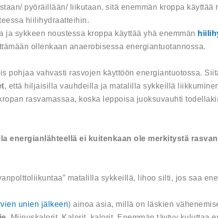
staan/ pyöräillään/ liikutaan, sitä enemmän kroppa käyttää 
eessa hiilihydraatteihin.
a ja sykkeen noustessa kroppa käyttää yhä enemmän
hiili
yttämään ollenkaan anaerobisessa energiantuotannossa.
is pohjaa vahvasti rasvojen käyttöön energiantuotossa. Sii
et
, että hiljaisilla vauhdeilla ja matalilla sykkeillä liikkumin
la kropan rasvamassaa, koska leppoisa juoksuvauhti todellak
la energianlähteellä ei kuitenkaan ole merkitystä rasvan
vanpolttoliikuntaa” matalilla sykkeillä, lihoo silti, jos saa
vien unien jälkeen
) ainoa asia, millä on läskien vähenemis
je
. Miinuskalorit. Kalorit, kalorit. Enemmän täytyy kuluttaa