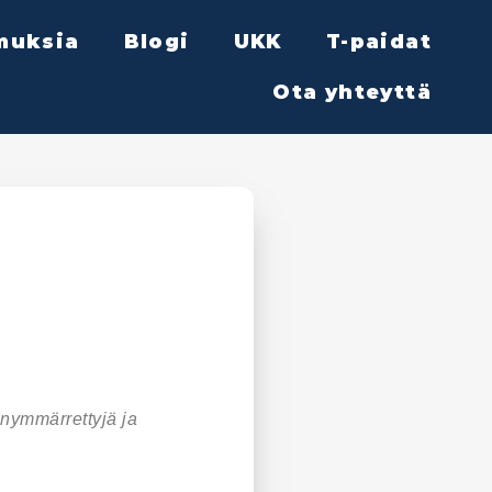
muksia
Blogi
UKK
T-paidat
Ota yhteyttä
inymmärrettyjä ja