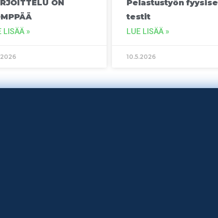
RJOITTELU ON
Pelastustyön fyysise
ÖMPPÄÄ
testit
 LISÄÄ »
LUE LISÄÄ »
5.2026
10.5.2026