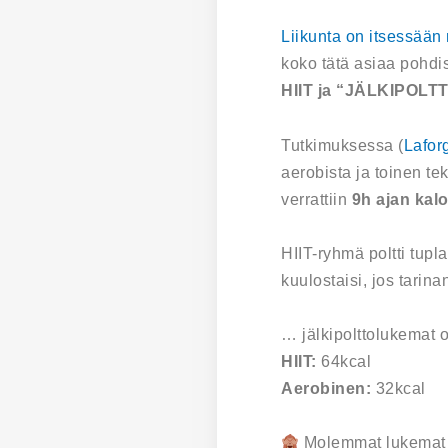
Liikunta on itsessään
koko tätä asiaa pohdi
HIIT ja “JÄLKIPOLT
Tutkimuksessa (
Lafor
aerobista ja toinen te
verrattiin
9h ajan kalo
HIIT-ryhmä poltti tupl
kuulostaisi, jos tarinan
… jälkipolttolukemat o
HIIT:
64kcal
Aerobinen:
32kcal
Molemmat lukemat o