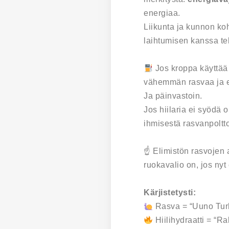
energiaa.
Liikunta ja kunnon koh
laihtumisen kanssa te
Jos kroppa käyttää
vähemmän rasvaa ja e
Ja päinvastoin.
Jos hiilaria ei syödä 
ihmisestä rasvanpolt
☝️ Elimistön rasvojen 
ruokavalio on, jos nyt
Kärjistetysti:
Rasva = “Uuno Turh
Hiilihydraatti = “Ra