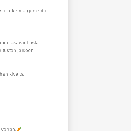
i tärkein argumentti
30min tasavauhtista
ritusten jälkeen
han kivalta
 verran.