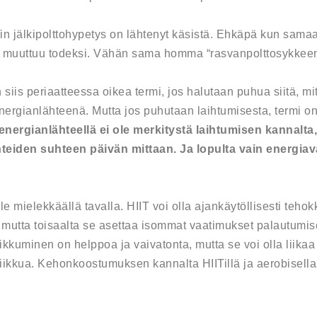
ITin jälkipolttohypetys on lähtenyt käsistä. Ehkäpä kun samaa
 se muuttuu todeksi. Vähän sama homma “rasvanpolttosykkee
siis periaatteessa oikea termi, jos halutaan puhua siitä, mi
energianlähteenä. Mutta jos puhutaan laihtumisesta, termi o
 energianlähteellä ei ole merkitystä laihtumisen kannalt
hteiden suhteen päivän mittaan. Ja lopulta vain energiav
lle mielekkäällä tavalla. HIIT voi olla ajankäytöllisesti teh
utta toisaalta se asettaa isommat vaatimukset palautumise
ikkuminen on helppoa ja vaivatonta, mutta se voi olla liikaa i
iikkua. Kehonkoostumuksen kannalta HIITillä ja aerobisella e