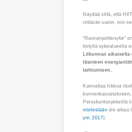
Näyttää siltä, että HI
riittävän usein, niin
“Rasvanpolttosyke” on 
tietyllä sykealueella 
Liikunnan aikaisella
tilanteen energianlä
laihtumisen.
Kannattaa liikkua itse
kunnonkasvatukseen, m
Peruskuntosykkeillä li
mielestään
ole aikaa l
ym. 2017
).