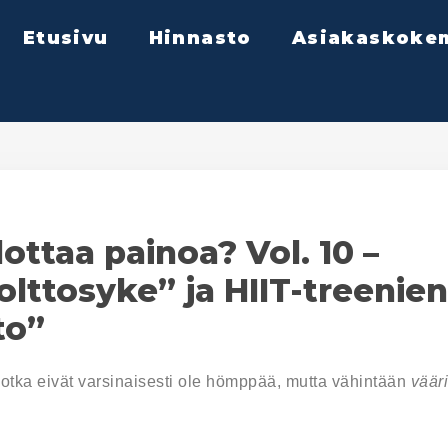
Etusivu
Hinnasto
Asiakaskoke
ottaa painoa? Vol. 10 –
lttosyke” ja HIIT-treenien
to”
 jotka eivät varsinaisesti ole hömppää, mutta vähintään
väär