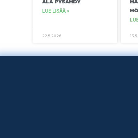
ÄLÄ PYSÄHDY
HA
H
LUE LISÄÄ »
LUE
22.5.2026
13.