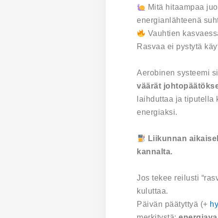
Mitä hitaampaa juo
energianlähteenä suht
Vauhtien kasvaess
Rasvaa ei pystytä kä
Aerobinen systeemi si
väärät johtopäätöks
laihduttaa ja tiputel
energiaksi.
Liikunnan aikaisel
kannalta.
Jos tekee reilusti “ras
kuluttaa.
Päivän päätyttyä (+
hy
merkitystä:
energiava