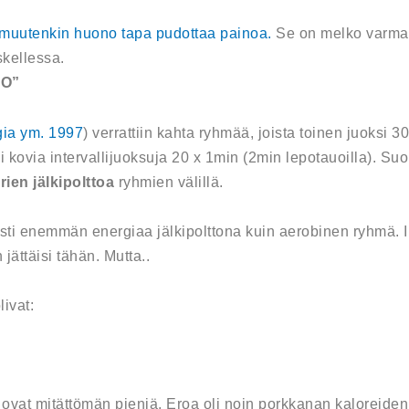
 muutenkin huono tapa pudottaa painoa.
Se on melko varmast
skellessa.
TO”
gia ym. 1997
) verrattiin kahta ryhmää, joista toinen juoksi 
ki kovia intervallijuoksuja 20 x 1min (2min lepotauoilla). Suo
rien jälkipolttoa
ryhmien välillä.
asti enemmän energiaa jälkipolttona kuin aerobinen ryhmä. I
 jättäisi tähän. Mutta..
livat:
vat mitättömän pieniä. Eroa oli noin porkkanan kaloreiden