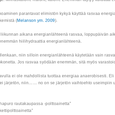
oaminen parantavat elimistön kykyä käyttää rasvaa energiaks
kemistä (
Melanson ym. 2009
).
 liikunnan aikana energianlähteenä rasvaa, loppupäivän ai
nemmän hiilihydraattia energianlähteenä.
ollenkaan, niin silloin energianlähteenä käytetään vain rasva
tokonetta. Jos rasvaa syödään enemmän, sitä myös varast
avulla ei ole mahdollista tuottaa energiaa anaerobisesti. Eli
 ei järjetön, niin…… no on se järjetön vaihtoehto useimpiin u
apuro rautakaupassa -polttoainetta”
kettipolttoainetta”