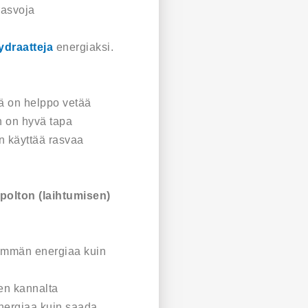
rasvoja
hydraatteja
energiaksi.
tä on helppo vetää
en on hyvä tapa
in käyttää rasvaa
polton (laihtumisen)
 enemmän energiaa kuin
en kannalta
 energiaa kuin saada