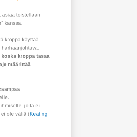
 asiaa toistellaan
n” kanssa.
tä kroppa käyttää
n harhaanjohtava.
a, koska kroppa tasaa
aje määrittää
okkaampaa
lle.
hmiselle, jolla ei
i ole väliä (
Keating