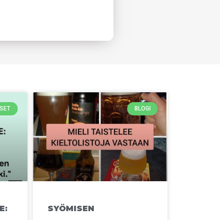
SET
BLOGI
E:
SYÖMISEN