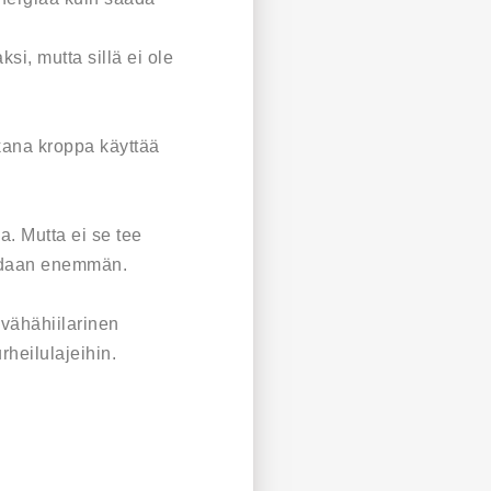
i, mutta sillä ei ole
kana kroppa käyttää
a. Mutta ei se tee
oidaan enemmän.
 vähähiilarinen
rheilulajeihin.