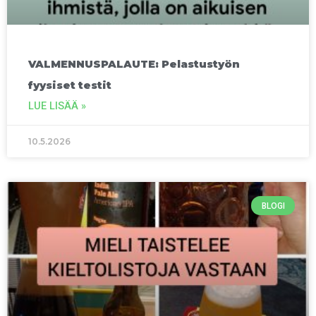
VALMENNUSPALAUTE: Pelastustyön
fyysiset testit
LUE LISÄÄ »
10.5.2026
BLOGI