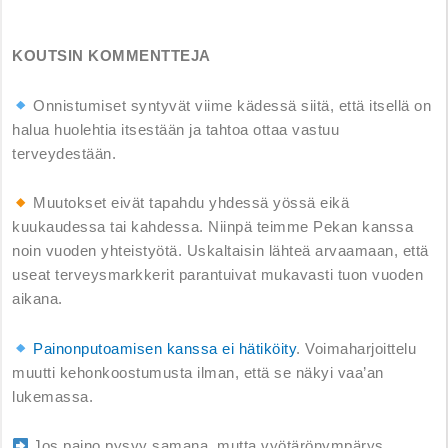
KOUTSIN KOMMENTTEJA
Onnistumiset syntyvät viime kädessä siitä, että itsellä on
halua huolehtia itsestään ja tahtoa ottaa vastuu
terveydestään.
Muutokset eivät tapahdu yhdessä yössä eikä
kuukaudessa tai kahdessa. Niinpä teimme Pekan kanssa
noin vuoden yhteistyötä. Uskaltaisin lähteä arvaamaan, että
useat terveysmarkkerit parantuivat mukavasti tuon vuoden
aikana.
Painonputoamisen kanssa ei hätiköity
. Voimaharjoittelu
muutti kehonkoostumusta ilman, että se näkyi vaa’an
lukemassa.
Jos paino pysyy samana, mutta vyötärönympärys