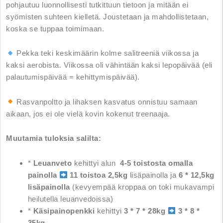
pohjautuu luonnollisesti tutkittuun tietoon ja mitään ei
syömisten suhteen kielletä. Joustetaan ja mahdollistetaan,
koska se tuppaa toimimaan.
Pekka teki keskimäärin kolme salitreeniä viikossa ja
kaksi aerobista. Viikossa oli vähintään kaksi lepopäivää (eli
palautumispäivää = kehittymispäivää).
Rasvanpoltto ja lihaksen kasvatus onnistuu samaan
aikaan, jos ei ole vielä kovin kokenut treenaaja.
Muutamia tuloksia salilta:
*
Leuanveto
kehittyi alun
4-5 toistosta omalla
painolla
11 toistoa 2,5kg
lisäpainolla ja
6 * 12,5kg
lisäpainolla
(kevyempää kroppaa on toki mukavampi
heilutella leuanvedoissa)
*
Käsipainopenkki
kehittyi
3 * 7 * 28kg
3 * 8 *
35kg