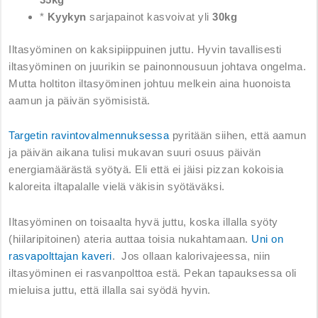
*
Kyykyn
sarjapainot kasvoivat yli
30kg
Iltasyöminen on kaksipiippuinen juttu. Hyvin tavallisesti
iltasyöminen on juurikin se painonnousuun johtava ongelma.
Mutta holtiton iltasyöminen johtuu melkein aina huonoista
aamun ja päivän syömisistä.
Targetin ravintovalmennuksessa
pyritään siihen, että aamun
ja päivän aikana tulisi mukavan suuri osuus päivän
energiamäärästä syötyä. Eli että ei jäisi pizzan kokoisia
kaloreita iltapalalle vielä väkisin syötäväksi.
Iltasyöminen on toisaalta hyvä juttu, koska illalla syöty
(hiilaripitoinen) ateria auttaa toisia nukahtamaan.
Uni on
rasvapolttajan kaveri
. Jos ollaan kalorivajeessa, niin
iltasyöminen ei rasvanpolttoa estä. Pekan tapauksessa oli
mieluisa juttu, että illalla sai syödä hyvin.