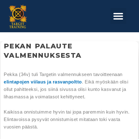
Skip
to
Men
content
PEKAN PALAUTE
VALMENNUKSESTA
Pekka (34v) tuli Targetin valmennukseen tavoitteenaan
elintapojen viilaus ja rasvanpoltto
. Eikä myöskään olisi
ollut pahitteeksi, jos siinä sivussa olisi kunto kasvanut ja
lihasmassa ja voimatasot kehittyneet.
Kaikissa onnistuimme hyvin tai jopa paremmin kuin hyvin.
Elintavoissa pysyvät onnistumiset mitataan toki vasta
vuosien päästä.