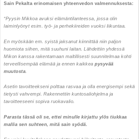
Sain Pekalta erinomaisen yhteenvedon valmennuksesta:
“Pyysin Mikkoa avuksi elämäntilanteessa, jossa olin
laiminlyönyt esim. työ- ja perhekiireiden vuoksi liikuntaa.
En myöskään em. syistä jaksanut kiinnittää niin paljon
huomiota siihen, mitä suuhuni laitan. Lähdettiin yhdessä
Mikon kanssa rakentamaan maltillisesti suunnitelmaa kohti
terveellisempää elämää ja ennen kaikkea
pysyvää
muutosta
.
Asetin tavoitteekseni polttaa rasvaa ja olla energisempi sekä
tietysti vahvempi. Rakennettiin kuntosaliohjelma ja
tavoitteeseeni sopiva ruokavalio.
Parasta tässä oli se, ettei minulle kirjattu ylös tiukkaa
mallia sen suhteen, mitä sain syödä.