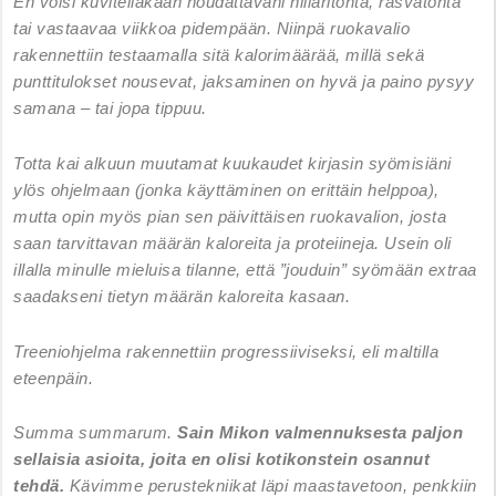
En voisi kuvitellakaan noudattavani hiilaritonta, rasvatonta
tai vastaavaa viikkoa pidempään. Niinpä ruokavalio
rakennettiin testaamalla sitä kalorimäärää, millä sekä
punttitulokset nousevat, jaksaminen on hyvä ja paino pysyy
samana – tai jopa tippuu.
Totta kai alkuun muutamat kuukaudet kirjasin syömisiäni
ylös ohjelmaan (jonka käyttäminen on erittäin helppoa),
mutta opin myös pian sen päivittäisen ruokavalion, josta
saan tarvittavan määrän kaloreita ja proteiineja. Usein oli
illalla minulle mieluisa tilanne, että ”jouduin” syömään extraa
saadakseni tietyn määrän kaloreita kasaan.
Treeniohjelma rakennettiin progressiiviseksi, eli maltilla
eteenpäin.
Summa summarum.
Sain Mikon valmennuksesta paljon
sellaisia asioita, joita en olisi kotikonstein osannut
tehdä.
Kävimme perustekniikat läpi maastavetoon, penkkiin