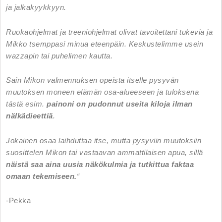
ja jalkakyykkyyn.
Ruokaohjelmat ja treeniohjelmat olivat tavoitettani tukevia ja
Mikko tsemppasi minua eteenpäin. Keskustelimme usein
wazzapin tai puhelimen kautta.
Sain Mikon valmennuksen opeista itselle pysyvän
muutoksen moneen elämän osa-alueeseen ja tuloksena
tästä esim.
painoni on pudonnut useita kiloja ilman
nälkädieettiä
.
Jokainen osaa laihduttaa itse, mutta pysyviin muutoksiin
suosittelen Mikon tai vastaavan ammattilaisen apua, sillä
näistä saa aina uusia näkökulmia ja tutkittua faktaa
omaan tekemiseen.
“
-Pekka