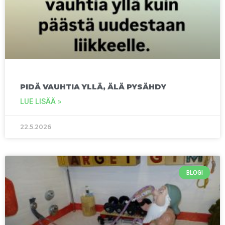
PIDÄ VAUHTIA YLLÄ, ÄLÄ PYSÄHDY
LUE LISÄÄ »
22.5.2026
BLOGI