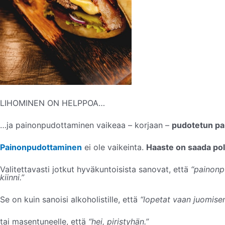
LIHOMINEN ON HELPPOA…
…ja painonpudottaminen vaikeaa – korjaan –
pudotetun pa
Painonpudottaminen
ei ole vaikeinta.
Haaste on saada po
Valitettavasti jotkut hyväkuntoisista sanovat, että
“painonpu
kiinni.”
Se on kuin sanoisi alkoholistille, että
“lopetat vaan juomisen
tai masentuneelle, että
“hei, piristyhän.”