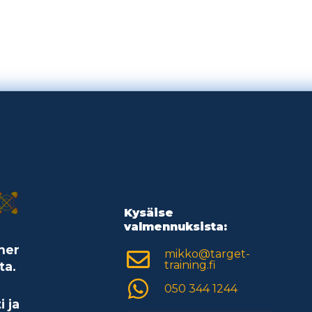
Kysäise
valmennuksista:
ner
mikko@target-
training.fi
ta.
050 344 1244
i ja