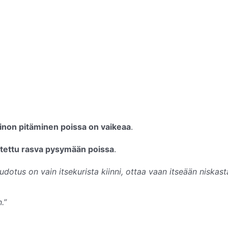
inon pitäminen poissa on vaikeaa
.
ltettu rasva pysymään poissa
.
dotus on vain itsekurista kiinni, ottaa vaan itseään niskast
.”