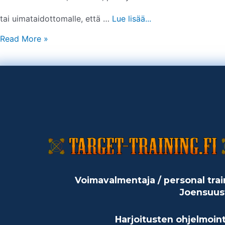
tai uimataidottomalle, että …
Lue lisää...
Read More »
Voimavalmentaja / personal trai
Joensuus
Harjoitusten ohjelmoint