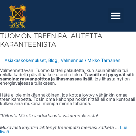
Skip
to
Men
content
TUOMON
TUOMON TREENIPALAUTETTA
TREENIPALAUTETTA
KARANTEENISTA
KARANTEENISTA
Asiakaskokemukset
,
Blogi
,
Valmennus
/
Mikko Tarnanen
Valmennettavani Tuomo laitteli palautetta, kun suunnitelmia tuli
reilulla kädellä päivittää kulkutaudin takia.
Tavoitteet pysyvät silti
samoina: rasvanpolttoa ja lihasmassaa lisää
, jos lihasta nyt on
energiavajeessa tullakseen.
Hätä ei ole minkäännäköinen, jos kotoa löytyy vähänkin omaa
treenikampetta. Tosin oma kehonpainokin riittää eli oma kuntosali
kulkee aina mukana, menipä minne tahansa.
“Kiitosta Mikolle laadukkaasta valmennuksesta!
Mukavasti käyntiin lähtenyt treeniputki meinasi katketa
…
Lue
lisää...