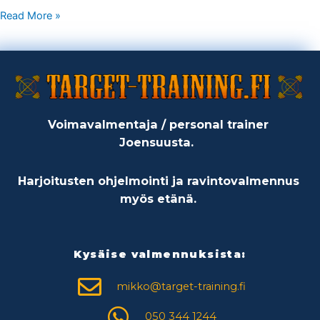
Read More »
Voimavalmentaja / personal trainer
Joensuusta.
Harjoitusten ohjelmointi ja ravintovalmennus
myös etänä.
Kysäise valmennuksista:
mikko@target-training.fi
050 344 1244