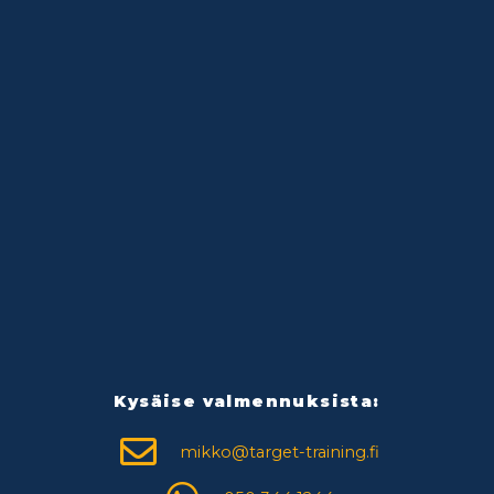
Kysäise valmennuksista:
mikko@target-training.fi