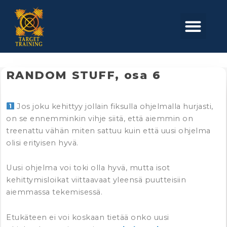
Skip
to
Men
content
RANDOM STUFF, osa 6
Jos joku kehittyy jollain fiksulla ohjelmalla hurjasti,
on se ennemminkin vihje siitä, että aiemmin on
treenattu vähän miten sattuu kuin että uusi ohjelma
olisi erityisen hyvä.
Uusi ohjelma voi toki olla hyvä, mutta isot
kehittymisloikat viittaavaat yleensä puutteisiin
aiemmassa tekemisessä.
Etukäteen ei voi koskaan tietää onko uusi