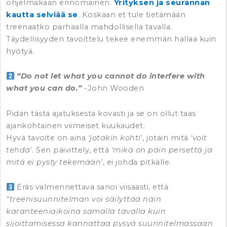
ohjelmakaan erinomainen.
Yrityksen ja seurannan
kautta selviää se
. Koskaan et tule tietämään
treenaatko parhaalla mahdollisella tavalla.
Täydellisyyden tavoittelu tekee enemmän hallaa kuin
hyötyä.
“Do not let what you cannot do interfere with
what you can do.”
-John Wooden
Pidän tästä ajatuksesta kovasti ja se on ollut taas
ajankohtainen viimeiset kuukaudet.
Hyvä tavoite on aina
‘jotakin kohti
‘, jotain mitä
‘voit
tehdä
‘. Sen päivittely, että
‘mikä on päin persettä ja
mitä ei pysty tekemään’
, ei johda pitkälle.
Eräs valmennettava sanoi viisaasti, että
“treenisuunnitelman voi säilyttää näin
karanteeniaikoina samalla tavalla kuin
sijoittamisessa kannattaa pysyä suunnitelmassaan