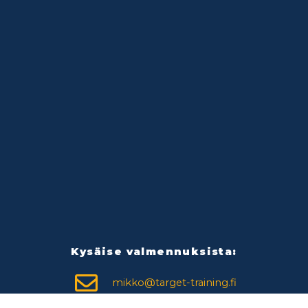
Kysäise valmennuksista:
mikko@target-training.fi