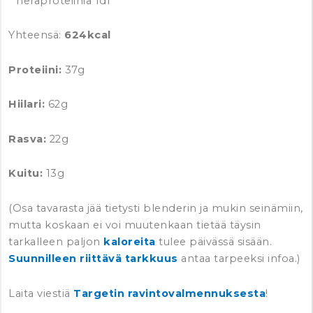
* heraproteiinia 1dl
Yhteensä:
624kcal
Proteiini:
37g
Hiilari:
62g
Rasva:
22g
Kuitu:
13g
(Osa tavarasta jää tietysti blenderin ja mukin seinämiin,
mutta koskaan ei voi muutenkaan tietää täysin
tarkalleen paljon
kaloreita
tulee päivässä sisään.
Suunnilleen riittävä tarkkuus
antaa tarpeeksi infoa.)
Laita viestiä
Targetin ravintovalmennuksesta
!