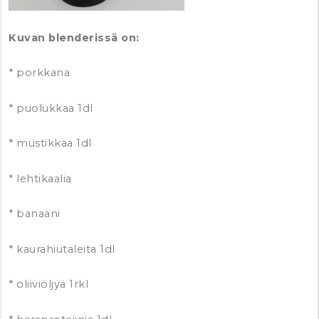
Kuvan blenderissä on:
* porkkana
* puolukkaa 1dl
* mustikkaa 1dl
* lehtikaalia
* banaani
* kaurahiutaleita 1dl
* oliiviöljyä 1rkl