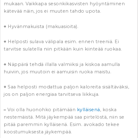
mukaan. Vaikkapa sesonkikasvisten hyöyntäminen
kätevää näin, jos ei muuten tahdo upota.
+
Hyvänmakuista (makuasioita).
+
Helposti sulava välipala esim. ennen treeniä. Ei
tarvitse sulatella niin pitkään kuin kiinteää ruokaa.
+
Näppärä tehdä illalla valmiiksi ja kiskoa aamulla
huiviin, jos muutoin ei aamuisin ruoka maistu.
+
Saa helposti modattua paljon kaloreita sisältäväksi,
jos on paljon energiaa tarvitseva liikkuja.
–
Voi olla huonohko pitämään
kylläisenä
, koska
nestemäistä. Mitä jäykempää saa pirtelöstä, niin se
pitää paremmin kylläisenä. Esim. avokado tekee
koostumuksesta jäykempää.