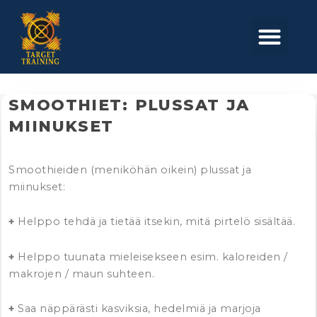
Skip
to
Men
content
SMOOTHIET: PLUSSAT JA
MIINUKSET
Smoothieiden (meniköhän oikein) plussat ja
miinukset:
+
Helppo tehdä ja tietää itsekin, mitä pirtelö sisältää.
+
Helppo tuunata mieleisekseen esim. kaloreiden /
makrojen / maun suhteen.
+
Saa näppärästi kasviksia, hedelmiä ja marjoja