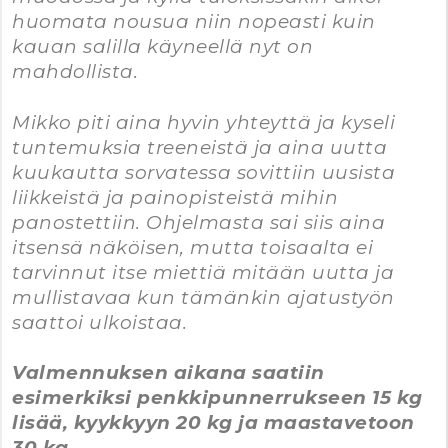
huomata nousua niin nopeasti kuin
kauan salilla käyneellä nyt on
mahdollista.
Mikko piti aina hyvin yhteyttä ja kyseli
tuntemuksia treeneistä ja aina uutta
kuukautta sorvatessa sovittiin uusista
liikkeistä ja painopisteistä mihin
panostettiin. Ohjelmasta sai siis aina
itsensä näköisen, mutta toisaalta ei
tarvinnut itse miettiä mitään uutta ja
mullistavaa kun tämänkin ajatustyön
saattoi ulkoistaa.
Valmennuksen aikana saatiin
esimerkiksi penkkipunnerrukseen 15 kg
lisää, kyykkyyn 20 kg ja maastavetoon
30 kg.