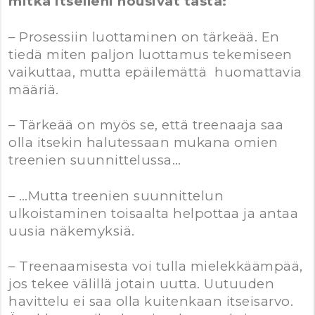
mitkä itselleni nousivat tästä:
– Prosessiin luottaminen on tärkeää. En
tiedä miten paljon luottamus tekemiseen
vaikuttaa, mutta epäilemättä huomattavia
määriä.
– Tärkeää on myös se, että treenaaja saa
olla itsekin halutessaan mukana omien
treenien suunnittelussa…
– …Mutta treenien suunnittelun
ulkoistaminen toisaalta helpottaa ja antaa
uusia näkemyksiä.
– Treenaamisesta voi tulla mielekkäämpää,
jos tekee välillä jotain uutta. Uutuuden
havittelu ei saa olla kuitenkaan itseisarvo.