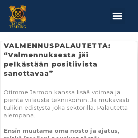
Skip
to
Men
content
VALMENNUSPALAUTETTA:
“Valmennuksesta jäi
pelkästään positiivista
sanottavaa”
Otimme Jarmon kanssa lisää voimaa ja
pientä viilausta tekniikoihin. Ja mukavasti
tulikin edistystä joka sektorilla. Palautetta
alempana.
Ensin muutama oma nosto ja ajatus,