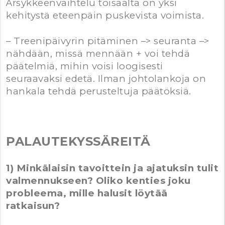
Ärsykkeenvaihtelu toisaalta on yksi
kehitystä eteenpäin puskevista voimista.
– Treenipäivyrin pitäminen –> seuranta –>
nähdään, missä mennään + voi tehdä
päätelmiä, mihin voisi loogisesti
seuraavaksi edetä. Ilman johtolankoja on
hankala tehdä perusteltuja päätöksiä.
PALAUTEKYSSÄREITÄ
1) Minkälaisin tavoittein ja ajatuksin tulit
valmennukseen? Oliko kenties joku
probleema, mille halusit löytää
ratkaisun?