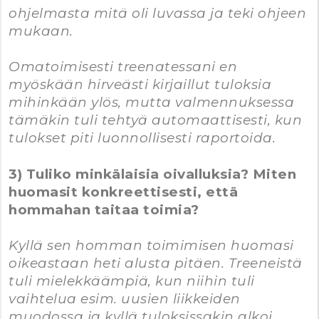
ohjelmasta mitä oli luvassa ja teki ohjeen
mukaan.
Omatoimisesti treenatessani en
myöskään hirveästi kirjaillut tuloksia
mihinkään ylös, mutta valmennuksessa
tämäkin tuli tehtyä automaattisesti, kun
tulokset piti luonnollisesti raportoida.
3) Tuliko minkälaisia oivalluksia? Miten
huomasit konkreettisesti, että
hommahan taitaa toimia?
Kyllä sen homman toimimisen huomasi
oikeastaan heti alusta pitäen. Treeneistä
tuli mielekkäämpiä, kun niihin tuli
vaihtelua esim. uusien liikkeiden
muodossa ja kyllä tuloksissakin alkoi