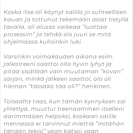
Koska itse oli käynyt salilla jo suhteellisen
kauan ja tottunut tekemään asiat tietyllä
tavalla, oli alussa vaikeaa ”luottaa
prosessiin” ja tehdä siis juuri se mitä
ohjelmassa kulloinkin luki.
Varsinkin voimakauden aikana esim.
jalkatreeni saattoi olla hyvin lyhyt ja
pitää sisällään vain muutaman ”kovan”
sarjan, minkä jälkeen saattoi, olo oli
hieman ”tässäkö tää oli?” henkinen.
Toisaalta taas, kun tämän kynnyksen sai
ylitettyä, muuttui treenaaminen itselleni
äärimmäisen helpoksi, koskaan salille
mennessä ei tarvinnut miettiä ”mitähän
tänään tekisi” vaan katsoi vaan