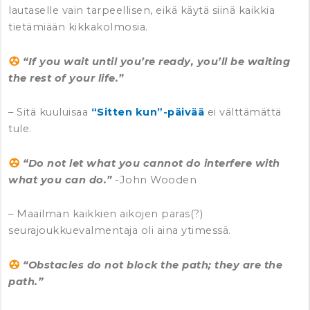
lautaselle vain tarpeellisen, eikä käytä siinä kaikkia
tietämiään kikkakolmosia.
“If you wait until you’re ready, you’ll be waiting
the rest of your life.”
– Sitä kuuluisaa
“Sitten kun”-päivää
ei välttämättä
tule.
“Do not let what you cannot do interfere with
what you can do.”
-John Wooden
– Maailman kaikkien aikojen paras(?)
seurajoukkuevalmentaja oli aina ytimessä.
“Obstacles do not block the path; they are the
path.”