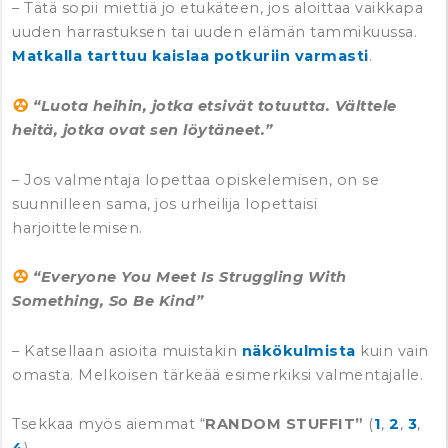
– Tätä sopii miettiä jo etukäteen, jos aloittaa vaikkapa
uuden harrastuksen tai uuden elämän tammikuussa.
Matkalla tarttuu kaislaa potkuriin varmasti
.
“Luota heihin, jotka etsivät totuutta. Välttele
heitä, jotka ovat sen löytäneet.”
– Jos valmentaja lopettaa opiskelemisen, on se
suunnilleen sama, jos urheilija lopettaisi
harjoittelemisen.
“Everyone You Meet Is Struggling With
Something, So Be Kind”
– Katsellaan asioita muistakin
näkökulmista
kuin vain
omasta. Melkoisen tärkeää esimerkiksi valmentajalle.
Tsekkaa myös aiemmat “
RANDOM STUFFIT”
(
1
,
2
,
3
,