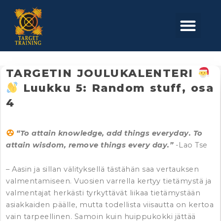
Skip
to
Men
content
TARGETIN JOULUKALENTERI
Luukku 5: Random stuff, osa
4
“To attain knowledge, add things everyday. To
attain wisdom, remove things every day.”
-Lao Tse
– Aasin ja sillan välityksellä tästähän saa vertauksen
valmentamiseen. Vuosien varrella kertyy tietämystä ja
valmentajat herkästi tyrkyttävät liikaa tietämystään
asiakkaiden päälle, mutta todellista viisautta on kertoa
vain tarpeellinen. Samoin kuin huippukokki jättää