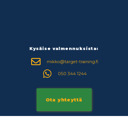
Kysäise valmennuksista:
mikko@target-training.fi
050 344 1244
Ota yhteyttä
F
I
a
n