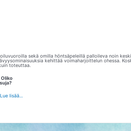
loiluvuoroilla sekä omilla höntsäpeleillä palloileva noin kesk
stävyysominaisuuksia kehittää voimaharjoittelun ohessa. Kos
kuin toteuttaa.
 Oliko
isuja?
Lue lisää...