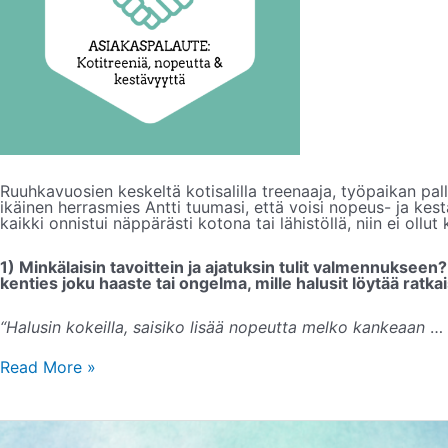
Ruuhkavuosien keskeltä
kotisalilla treenaaja, työpaikan pal
ikäinen herrasmies Antti tuumasi, että voisi nopeus- ja ke
kaikki onnistui näppärästi kotona tai lähistöllä, niin ei ollut 
1) Minkälaisin tavoittein ja ajatuksin tulit valmennukseen?
kenties joku haaste tai ongelma, mille halusit löytää ratka
“Halusin kokeilla, saisiko li
sää nopeutta melko kankeaan
…
Read More »
VALMENNUSPALAUTE:
Salibandyn