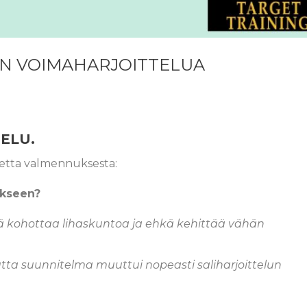
AN VOIMAHARJOITTELUA
ELU.
etta valmennuksesta:
nukseen?
innä kohottaa lihaskuntoa ja ehkä kehittää vähän
mutta suunnitelma muuttui nopeasti saliharjoittelun