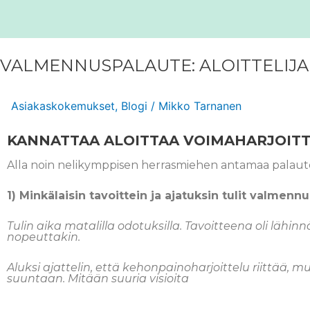
VALMENNUSPALAUTE: ALOITTELIJ
Asiakaskokemukset
,
Blogi
/
Mikko Tarnanen
KANNATTAA ALOITTAA VOIMAHARJOITT
Alla noin nelikymppisen herrasmiehen antamaa palaut
1) Minkälaisin tavoittein ja ajatuksin tulit valmen
Tulin aika matalilla odotuksilla. Tavoitteena oli läh
nopeuttakin.
Aluksi ajattelin, että kehonpainoharjoittelu riittää, 
suuntaan. Mitään suuria visioita