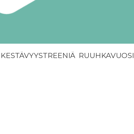
 KESTÄVYYSTREENIÄ RUUHKAVUOS