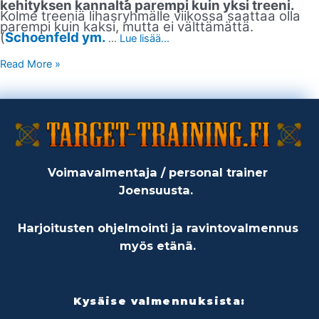
kehityksen kannalta parempi kuin yksi treeni.
Kolme treeniä lihasryhmälle viikossa saattaa olla
parempi kuin kaksi, mutta ei välttämättä.
(
Schoenfeld ym.
…
Lue lisää...
Read More »
Voimavalmentaja / personal trainer
Joensuusta.
Harjoitusten ohjelmointi ja ravintovalmennus
myös etänä.
Kysäise valmennuksista: