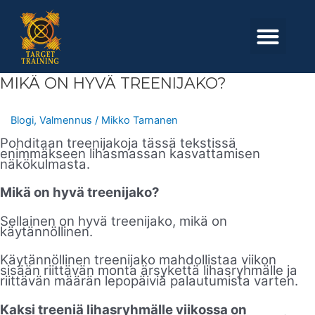
Skip
to
Men
content
MIKÄ
MIKÄ ON HYVÄ TREENIJAKO?
ON
HYVÄ
TREENIJAKO?
Blogi
,
Valmennus
/
Mikko Tarnanen
Pohditaan treenijakoja tässä tekstissä
enimmäkseen lihasmassan kasvattamisen
näkökulmasta.
Mikä on hyvä treenijako?
Sellainen on hyvä treenijako, mikä on
käytännöllinen.
Käytännöllinen treenijako mahdollistaa viikon
sisään riittävän monta ärsykettä lihasryhmälle ja
riittävän määrän lepopäiviä palautumista varten.
Kaksi treeniä lihasryhmälle viikossa on