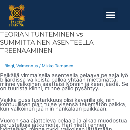
Skip
to
Men
content
TEORIAN
TEORIAN TUNTEMINEN vs
TUNTEMINEN
vs
SUMMITTAINEN ASENTEELLA
SUMMITTAINEN
ASENTEELLA
TREENAAMINEN
TREENAAMINEN
Blogi
,
Valmennus
/
Mikko Tarnanen
Pelkällä vimmaisella asenteella pelaava pelaaja lyö
biljardissa valkoista palloa yhtään miettimättä,
minne valkoinen saattaisi lyönnin jälkeen jäädä. Se
on tuurista kiinni, minne pallo pysähtyy.
Vaikka pussitustarkkuus olisi kaverilla ok, niin
kohtuullisen pian tulee yleensä tekemätön paikka,
kun valkoinen jää niin hankalaan paikkaan.
Vuoron saa ajatteleva pelaaja ja alkaa muodostua
perusteltuja jatkumoita. Hän miettii ennen
lyöntejään, minne pyrkii valkoisen jättämään.