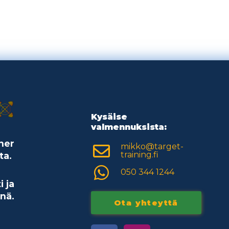
Kysäise
valmennuksista:
ner
mikko@target-
training.fi
ta.
050 344 1244
i ja
nä.
Ota yhteyttä