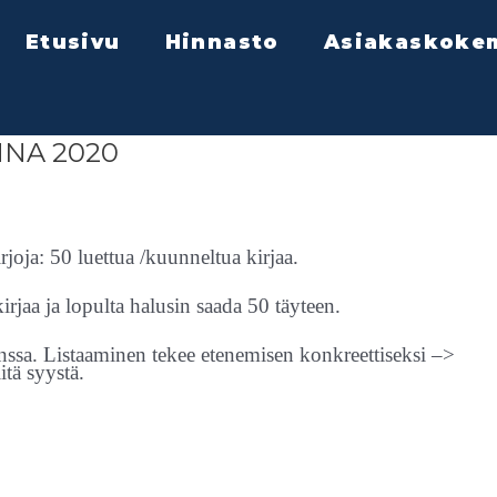
Etusivu
Hinnasto
Asiakaskoke
NNA 2020
joja: 50 luettua /kuunneltua kirjaa.
kirjaa ja lopulta halusin saada 50 täyteen.
anssa. Listaaminen tekee etenemisen konkreettiseksi –>
itä syystä.