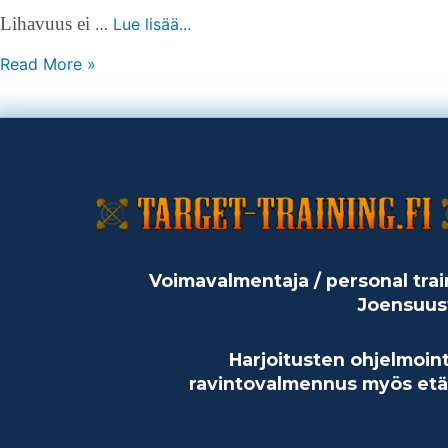
Lihavuus ei
…
Lue lisää...
Read More »
Voimavalmentaja / personal trai
Joensuus
Harjoitusten ohjelmoint
ravintovalmennus myös etä