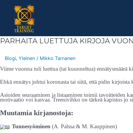
Skip
to
content
PARHAITA
PARHAITA LUETTUJA KIRJOJA VUO
LUETTUJA
KIRJOJA
VUONNA
2020
Blogi
,
Yleinen
/
Mikko Tarnanen
Viime vuonna tuli luettua (tai kuunneltua) ennätysmäärä kir
Ehkä ennätys johtui koronasta tai siitä, että pidin kirjoista 
Asioiden seuraaminen ja listaaminen toimii tavoitteiden k
motivaatio voi kasvaa. Treenivihko on tärkeä kapistus jo si
Muutamia kirjanostoja:
Tunnesyöminen
(A. Palssa & M. Kauppinen)