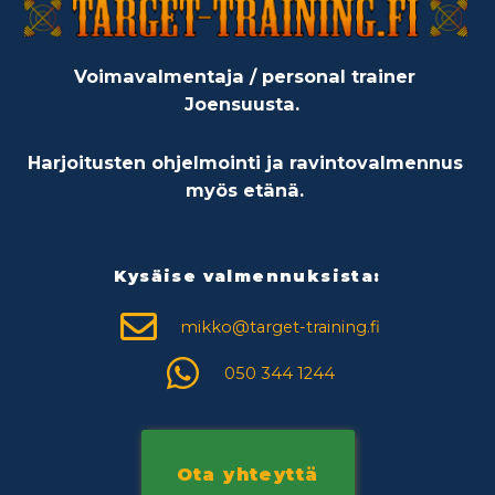
Voimavalmentaja / personal trainer
Joensuusta.
Harjoitusten ohjelmointi ja ravintovalmennus
myös etänä.
Kysäise valmennuksista:
mikko@target-training.fi
050 344 1244
Ota yhteyttä