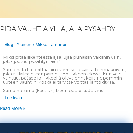
PIDÄ VAUHTIA YLLÄ, ÄLÄ PYSÄHDY
Blogi
,
Yleinen
/
Mikko Tarnanen
Miksi pitää liikenteessä ajaa lujaa punaisiin valoihin vain,
jotta joutuu pysähtymään?
Sama hätäilijä ohittaa aina viereisellä kaistalla ennakoivan,
joka rullailee eteenpäin pitäen liikkeen elossa. Kun valo
vaihtuu, pääsee jo liikkeellä oleva ennakoija nopemmin
uuteen vauhtiin, koska ei tarvitse voittaa lähtökitkaa.
Sama homma (kesäisin) treenipuolella. Joskus
…
Lue lisää...
Read More »