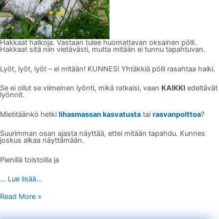
Hakkaat halkoja. Vastaan tulee huomattavan oksainen pölli.
Hakkaat sitä niin vietävästi, mutta mitään ei tunnu tapahtuvan.
Lyöt, lyöt, lyöt – ei mitään! KUNNES! Yhtäkkiä pölli rasahtaa halki.
Se ei ollut se viimeinen lyönti, mikä ratkaisi, vaan
KAIKKI
edeltävät
lyönnit.
Mietitäänkö hetki
lihasmassan kasvatusta
tai
rasvanpolttoa
?
Suurimman osan ajasta näyttää, ettei mitään tapahdu. Kunnes
joskus alkaa näyttämään.
Pienillä toistoilla ja
…
Lue lisää...
Read More »