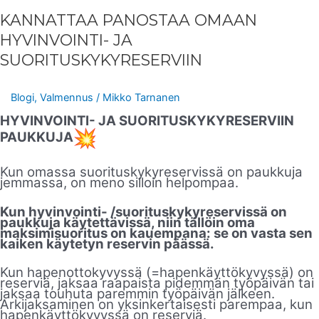
KANNATTAA PANOSTAA OMAAN
HYVINVOINTI- JA
SUORITUSKYKYRESERVIIN
Blogi
,
Valmennus
/
Mikko Tarnanen
HYVINVOINTI- JA SUORITUSKYKYRESERVIIN
PAUKKUJA
Kun omassa suorituskykyreservissä on paukkuja
jemmassa, on meno silloin helpompaa.
Kun hyvinvointi- /suorituskykyreservissä on
paukkuja käytettävissä, niin tällöin oma
maksimisuoritus on kauempana: se on vasta sen
kaiken käytetyn reservin päässä.
Kun hapenottokyvyssä (=hapenkäyttökyvyssä) on
reserviä, jaksaa raapaista pidemmän työpäivän tai
jaksaa touhuta paremmin työpäivän jälkeen.
Arkijaksaminen on yksinkertaisesti parempaa, kun
hapenkäyttökyvyssä on reserviä.