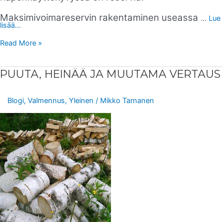
Maksimivoimareservin rakentaminen useassa
…
Lue
lisää...
Read More »
PUUTA,
PUUTA, HEINÄÄ JA MUUTAMA VERTAUS
HEINÄÄ
JA
MUUTAMA
VERTAUS
Blogi
,
Valmennus
,
Yleinen
/
Mikko Tarnanen