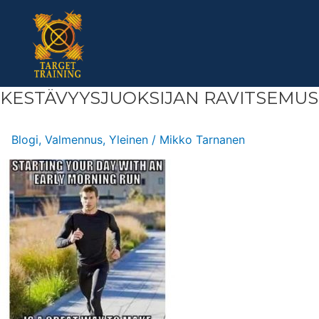
Skip
to
content
KESTÄVYYSJUOKSIJAN
KESTÄVYYSJUOKSIJAN RAVITSEMU
RAVITSEMUS
Blogi
,
Valmennus
,
Yleinen
/
Mikko Tarnanen