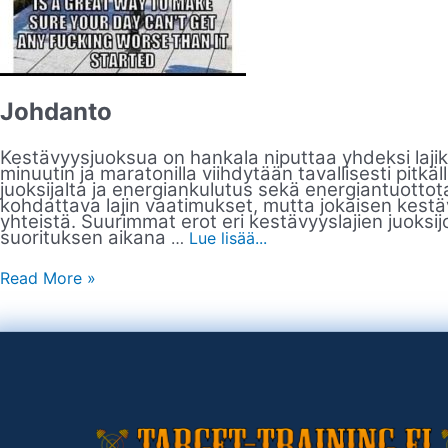
Johdanto
Kestävyysjuoksua on hankala niputtaa yhdeksi laji
minuutin ja maratonilla viihdytään tavallisesti pitkäl
juoksijalta ja energiankulutus sekä energiantuottota
kohdattava lajin vaatimukset, mutta jokaisen kestäv
yhteistä. Suurimmat erot eri kestävyyslajien juoksi
suorituksen aikana
…
Lue lisää...
Read More »