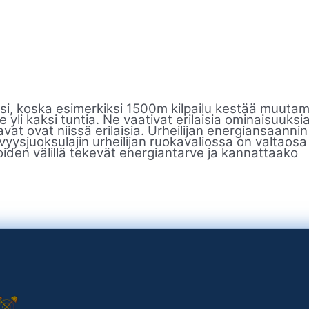
ksi, koska esimerkiksi 1500m kilpailu kestää muuta
le yli kaksi tuntia. Ne vaativat erilaisia ominaisuuksi
vat ovat niissä erilaisia. Urheilijan energiansaannin
yysjuoksulajin urheilijan ruokavaliossa on valtaosa
joiden välillä tekevät energiantarve ja kannattaako