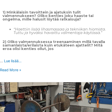
1)
Minkälaisin tavoittein ja ajatuksin tulit
valmennukseen? Oliko kenties joku haaste tai
ongelma, mille halusit löytää ratkaisuja?
“Haettiin lisää lihasmassaa ja tekniikan hiomista.
Tuttu ja hyväksi havaittu valmentaja käytössä.”
2)
Oliko valmennuksessa treenaaminen millä tavalla
samanlaista/erilaista kuin etukäteen ajattelit? Mitä
eroa olisi kenties ollut, jos
…
Lue lisää...
Read More »
VALMENNUSPALAUTETTA
KOTITREENEISTÄ