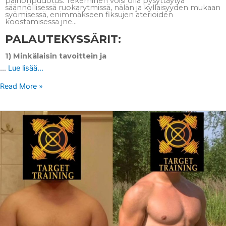
painonpudotus. Tekeminen voisi olla pysyttäytyä
säännöllisessä ruokarytmissä, nälän ja kylläisyyden mukaan
syömisessä, enimmäkseen fiksujen aterioiden
koostamisessa jne…
PALAUTEKYSSÄRIT:
1) Minkälaisin tavoittein ja
…
Lue lisää...
Read More »
VALMENNUSKEISSI:
Kehonkoostumuksen
muokkailua