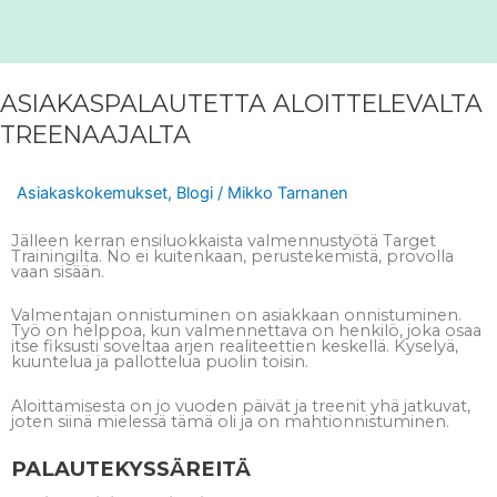
ASIAKASPALAUTETTA ALOITTELEVALTA
TREENAAJALTA
Asiakaskokemukset
,
Blogi
/
Mikko Tarnanen
Jälleen kerran ensiluokkaista valmennustyötä Target
Trainingilta. No ei kuitenkaan, perustekemistä, provolla
vaan sisään.
Valmentajan onnistuminen on asiakkaan onnistuminen.
Työ on helppoa, kun valmennettava on henkilö, joka osaa
itse fiksusti soveltaa arjen realiteettien keskellä. Kyselyä,
kuuntelua ja pallottelua puolin toisin.
Aloittamisesta on jo vuoden päivät ja treenit yhä jatkuvat,
joten siinä mielessä tämä oli ja on mahtionnistuminen.
PALAUTEKYSSÄREITÄ