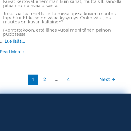
Kuvat kertovat enemmän kuin sanat, mutta silti sanoilla
pitää monta asiaa oikaista:
Joku saattaa miettiä, että missä ajassa kuvien muutos
tapahtui. Ehkä se on väärä kysymys. Onko väliä, jos
muutos on kuvan kaltainen?
(Kerrottakoon, että lähes vuosi meni tähän painon
pudotessa
…
Lue lisää...
Read More »
1
2
…
4
Next
→