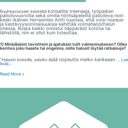
kotisalilla treenaaja, työpaikan
Ruuhkavuosien keskeltä
palloiluvuoroilla sekä omilla höntsäpeleillä palloileva noin
keski-ikäinen herrasmies Antti tuumasi, että voisi nopeus-
ja kestävyysominaisuuksia kehittää voimaharjoittelun
ohessa. Koska kaikki onnistui näppärästi kotona tai
lähistöllä, niin ei ollut kuin toteuttaa.
1) Minkälaisin tavoittein ja ajatuksin tulit valmennukseen? Oliko
kenties joku haaste tai ongelma, mille halusit löytää ratkaisuja?
sää nopeutta melko kankeaan
“Halusin kokeilla, saisiko li
…
Lue
lisää...
Read More »
VALMENNUSPALAUTE:
Taru