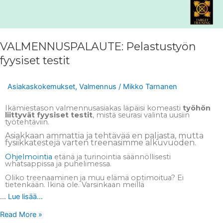
VALMENNUSPALAUTE: Pelastustyön
fyysiset testit
Asiakaskokemukset
,
Valmennus
/
Mikko Tarnanen
Ikämiestason valmennusasiakas läpäisi komeasti
työhön
liittyvät fyysiset testit
, mistä seurasi valinta uusiin
työtehtäviin.
Asiakkaan ammattia ja tehtävää en paljasta, mutta
fysiikkatestejä varten treenasimme alkuvuoden.
Ohjelmointia
etänä ja turinointia säännöllisesti
whatsappissa ja puhelimessa.
Oliko treenaaminen ja muu elämä optimoitua? Ei
tietenkään. Ikinä ole. Varsinkaan meillä
…
Lue lisää...
Read More »