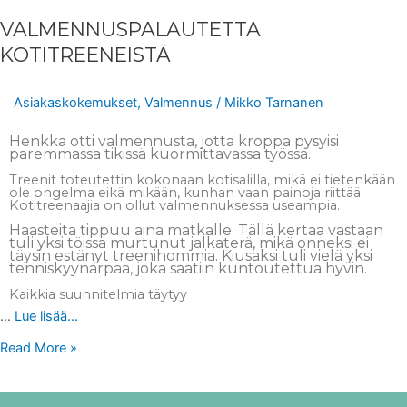
VALMENNUSPALAUTETTA
KOTITREENEISTÄ
Asiakaskokemukset
,
Valmennus
/
Mikko Tarnanen
Henkka otti valmennusta, jotta kroppa pysyisi
paremmassa tikissä kuormittavassa työssä.
Treenit toteutettin kokonaan kotisalilla, mikä ei tietenkään
ole ongelma eikä mikään, kunhan vaan painoja riittää.
Kotitreenaajia on ollut valmennuksessa useampia.
Haasteita tippuu aina matkalle. Tällä kertaa vastaan
tuli yksi töissä murtunut jalkaterä, mikä onneksi ei
täysin estänyt treenihommia. Kiusaksi tuli vielä yksi
tenniskyynärpää, joka saatiin kuntoutettua hyvin.
Kaikkia suunnitelmia täytyy
…
Lue lisää...
Read More »
VALMENNUSPALAUTE: