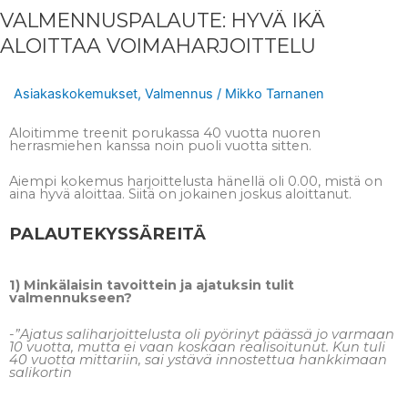
VALMENNUSPALAUTE: HYVÄ IKÄ
ALOITTAA VOIMAHARJOITTELU
Asiakaskokemukset
,
Valmennus
/
Mikko Tarnanen
Aloitimme treenit porukassa 40 vuotta nuoren
herrasmiehen kanssa noin puoli vuotta sitten.
Aiempi kokemus harjoittelusta hänellä oli 0.00, mistä on
aina hyvä aloittaa. Siitä on jokainen joskus aloittanut.
PALAUTEKYSSÄREITÄ
1) Minkälaisin tavoittein ja ajatuksin tulit
valmennukseen?
-”Ajatus saliharjoittelusta oli pyörinyt päässä jo varmaan
10 vuotta, mutta ei vaan koskaan realisoitunut. Kun tuli
40 vuotta mittariin, sai ystävä innostettua hankkimaan
salikortin