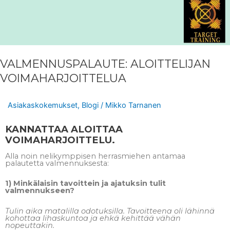
VALMENNUSPALAUTE: ALOITTELIJAN
VOIMAHARJOITTELUA
Asiakaskokemukset
,
Blogi
/
Mikko Tarnanen
KANNATTAA ALOITTAA
VOIMAHARJOITTELU.
Alla noin nelikymppisen herrasmiehen antamaa
palautetta valmennuksesta:
1) Minkälaisin tavoittein ja ajatuksin tulit
valmennukseen?
Tulin aika matalilla odotuksilla. Tavoitteena oli lähinnä
kohottaa lihaskuntoa ja ehkä kehittää vähän
nopeuttakin.