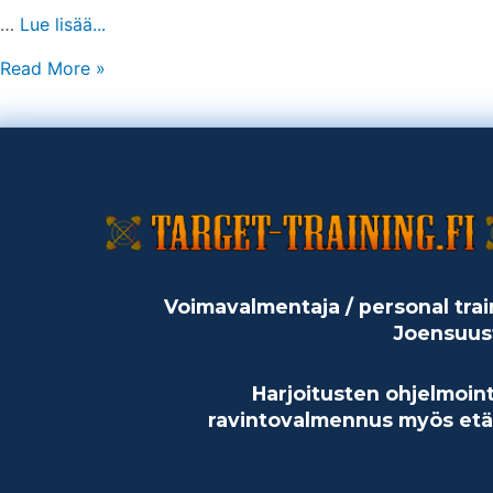
…
Lue lisää...
Read More »
Voimavalmentaja / personal trai
Joensuus
Harjoitusten ohjelmoint
ravintovalmennus myös etä