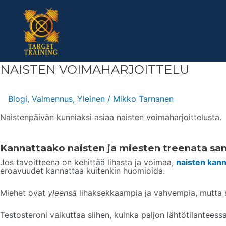
Skip
to
content
NAISTEN
NAISTEN VOIMAHARJOITTELU
VOIMAHARJOITTELU
Blogi
,
Valmennus
,
Yleinen
/
Mikko Tarnanen
Naistenpäivän kunniaksi asiaa naisten voimaharjoittelusta.
Kannattaako naisten ja miesten treenata sam
Jos tavoitteena on kehittää lihasta ja voimaa,
naisten kann
eroavuudet kannattaa kuitenkin huomioida.
Miehet ovat
yleensä
lihaksekkaampia ja vahvempia, mutta se
Testosteroni vaikuttaa siihen, kuinka paljon lähtötilanteess