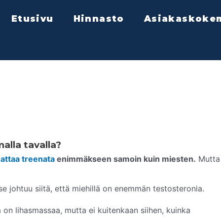
Etusivu
Hinnasto
Asiakaskoke
alla tavalla?
attaa treenata
enimmäkseen samoin kuin miesten.
Mutta 
 johtuu siitä, että miehillä on enemmän testosteronia.
a on lihasmassaa, mutta ei kuitenkaan siihen, kuinka