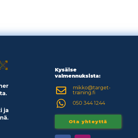
Kysäise
valmennuksista:
ner
mikko@target-
training.fi
ta.
050 344 1244
i ja
nä.
Ota yhteyttä