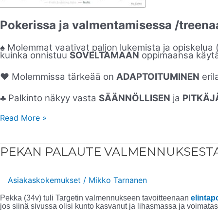
Pokerissa ja valmentamisessa /treena
♠️ Molemmat vaativat paljon lukemista ja opiskelua 
kuinka onnistuu
SOVELTAMAAN
oppimaansa käytä
♥️ Molemmissa tärkeää on
ADAPTOITUMINEN
erila
♣️ Palkinto näkyy vasta
SÄÄNNÖLLISEN
ja
PITKÄJ
Read More »
PEKAN
PEKAN PALAUTE VALMENNUKSEST
PALAUTE
VALMENNUKSESTA
Asiakaskokemukset
/
Mikko Tarnanen
Pekka (34v) tuli Targetin valmennukseen tavoitteenaan
elintap
jos siinä sivussa olisi kunto kasvanut ja lihasmassa ja voimatas