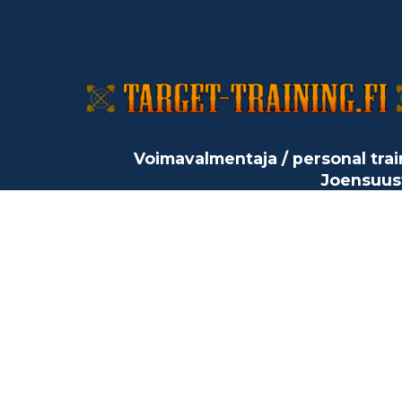
Voimavalmentaja / personal trai
Joensuus
Harjoitusten ohjelmoint
ravintovalmennus myös etä