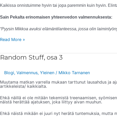
Kaikissa onnistuimme hyvin tai jopa paremmin kuin hyvin. Elint
Sain Pekalta erinomaisen yhteenvedon valmennuksesta:
“Pyysin Mikkoa avuksi elämäntilanteessa, jossa olin laiminlyöny
Read More »
Random
Random Stuff, osa 3
Stuff,
osa
3
Blogi
,
Valmennus
,
Yleinen
/
Mikko Tarnanen
Muutama matkan varrella mukaan tarttunut lausahdus ja ajat
artikkeleista/ kaikkialta.
Ehkä näillä ei ole mitään tekemistä treenaamisen, syömisen 
näistä herättää ajatuksen, joka liittyy aivan muuhun.
Ehkä näistä mikään ei juuri nyt herätä tuntemuksia, mutta m