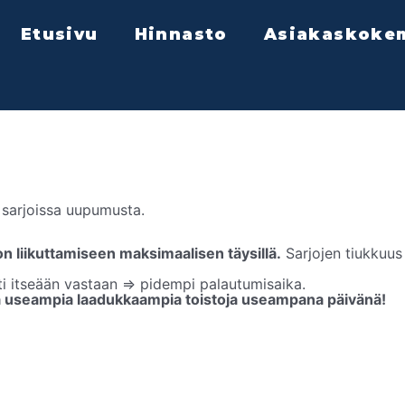
Etusivu
Hinnasto
Asiakaskoke
 sarjoissa uupumusta.
)
n liikuttamiseen maksimaalisen täysillä.
Sarjojen tiukkuus 
sti itseään vastaan => pidempi palautumisaika.
a useampia laadukkaampia toistoja useampana päivänä!