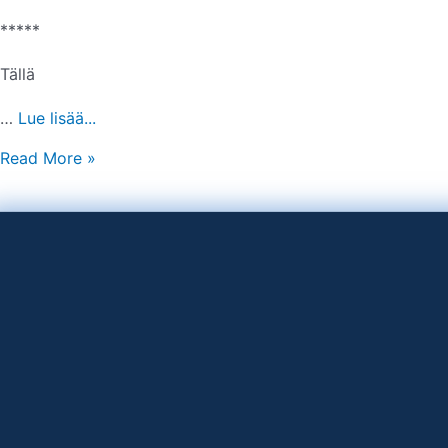
*****
Tällä
…
Lue lisää...
Read More »