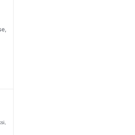
se,
si,