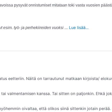
avoissa pysyvät onnistumiset mitataan toki vasta vuosien pääst
…
Lue lisää...
t esim. työ- ja perhekiireiden vuoksi
us eetteriin. Näitä on tarrautunut matkaan kirjoista/ eloku
tai valmentamisen kanssa. Tai sitten on paljonkin. Ehkä jok
yöhemmin oivaltaa, että olikos siinä sittenkin jotain perää.