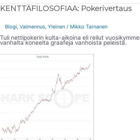
KENTTÄFILOSOFIAA:
KENTTÄFILOSOFIAA: Pokerivertaus
Pokerivertaus
Blogi
,
Valmennus
,
Yleinen
/
Mikko Tarnanen
Tuli nettipokerin kulta-aikoina eli reilut vuosikym
vanhalta koneelta graafeja vanhoista peleistä.