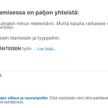
amisessa on paljon yhteistä:
(ainakin minun mielestäni). Mutta lopulta ratkaisee 
ntöön.
isiin tilanteisiin ja tyyppeihin.
ÄNTEISEN
työn
…
Lue lisää...
A
ojen viilaus ja rasvanpoltto
. Eikä myöskään olisi ollut pahitteek
ot kehittyneet.