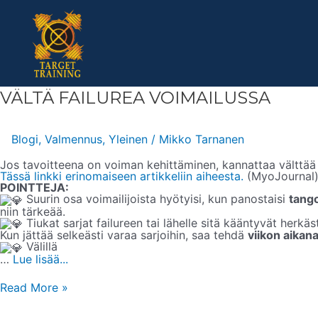
Skip
to
content
VÄLTÄ
VÄLTÄ FAILUREA VOIMAILUSSA
FAILUREA
VOIMAILUSSA
Blogi
,
Valmennus
,
Yleinen
/
Mikko Tarnanen
Jos tavoitteena on voiman kehittäminen, kannattaa välttää
Tässä linkki erinomaiseen artikkeliin aiheesta.
(MyoJournal
POINTTEJA:
Suurin osa voimailijoista hyötyisi, kun panostaisi
tango
niin tärkeää.
Tiukat sarjat failureen tai lähelle sitä kääntyvät herkä
Kun jättää selkeästi varaa sarjoihin, saa tehdä
viikon aikan
Välillä
…
Lue lisää...
Read More »