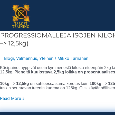
Skip
to
content
PROGRESSIOMALLEJA
PROGRESSIOMALLEJA ISOJEN KILOHY
ISOJEN
KILOHYPPÄYSTEN
–> 12,5kg)
KÄSIPAINOIHIN
(esim.
10kg
–
Blogi
,
Valmennus
,
Yleinen
/
Mikko Tarnanen
>
12,5kg)
Käsipainot hyppivät usein kymmenestä kilosta eteenpäin 2kg tai
12,5kg.
Pieneltä kuulostava 2,5kg loikka on prosentuaalises
10kg –> 12,5kg
on suhteessa sama korotus kuin
100kg –> 12
tuskin seuraavan treenin kuorma on 125kg. Olisi käytännöllisemp
Read More »