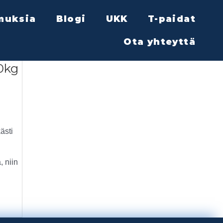
muksia
Blogi
UKK
T-paidat
Ota yhteyttä
0kg
ästi
, niin