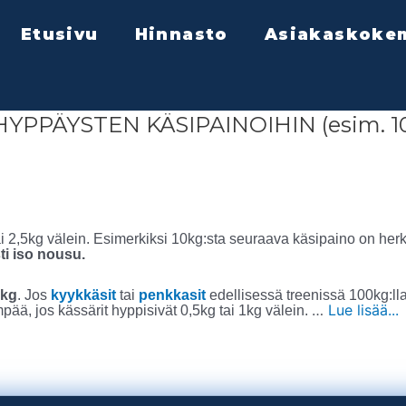
Etusivu
Hinnasto
Asiakaskoke
PPÄYSTEN KÄSIPAINOIHIN (esim. 1
 2,5kg välein. Esimerkiksi 10kg:sta seuraava käsipaino on herk
ti iso nousu.
5kg
. Jos
kyykkäsit
tai
penkkasit
edellisessä treenissä 100kg:lla
…
Lue lisää...
ää, jos kässärit hyppisivät 0,5kg tai 1kg välein.