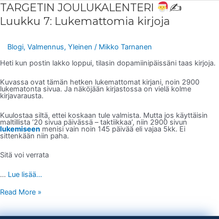
TARGETIN
TARGETIN JOULUKALENTERI
✍
JOULUKALENTERI
Luukku 7: Lukemattomia kirjoja
✍
Luukku
7:
Lukemattomia
Blogi
,
Valmennus
,
Yleinen
/
Mikko Tarnanen
kirjoja
Heti kun postin lakko loppui, tilasin dopamiinipäissäni taas kirjoja.
Kuvassa ovat tämän hetken lukemattomat kirjani, noin 2900
lukematonta sivua. Ja näköjään kirjastossa on vielä kolme
kirjavarausta.
Kuulostaa siltä, ettei koskaan tule valmista. Mutta jos käyttäisin
maltillista ’20 sivua päivässä – taktiikkaa’, niin 2900 sivun
lukemiseen
menisi vain noin 145 päivää eli vajaa 5kk. Ei
sittenkään niin paha.
Sitä voi verrata
…
Lue lisää...
Read More »