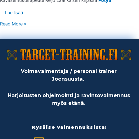
Ravitsemusterapeutti Reijo Laatikaisen kirjassa
Pötyä
…
Lue lisää...
Read More »
Voimavalmentaja / personal trainer
Joensuusta.
Harjoitusten ohjelmointi ja ravintovalmennus
myös etänä.
Kysäise valmennuksista: