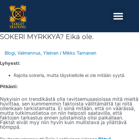
Skip
to
Men
content
SOKERI
SOKERI MYRKKYÄ? Eikä ole.
MYRKKYÄ?
Eikä
ole.
Blogi
,
Valmennus
,
Yleinen
/
Mikko Tarnanen
Lyhyesti:
Rajoita sokeria, mutta täyskiellolle ei ole mitään syytä.
Pitkästi:
Nykyisin on trendikästä olla ravitsemusasioissa mitä mieltä
huvittaa, sen kummemmin faktoista välittämättä tai niitä
ollenkaan tarkistamatta. Ei siinä mitään, että on väärässä,
mutta tutkimustietoa on niin helposti saatavilla, että
faktojen tarkastus ennen julistamista olisi paikallaan.
Faktat eivät myy niin hyvin kuin mullistava ja yllättävä
hömppä.