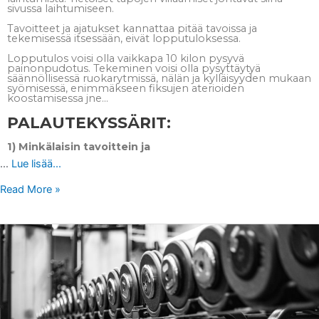
sivussa laihtumiseen.
Tavoitteet ja ajatukset kannattaa pitää tavoissa ja
tekemisessä itsessään, eivät lopputuloksessa.
Lopputulos voisi olla vaikkapa 10 kilon pysyvä
painonpudotus. Tekeminen voisi olla pysyttäytyä
säännöllisessä ruokarytmissä, nälän ja kylläisyyden mukaan
syömisessä, enimmäkseen fiksujen aterioiden
koostamisessa jne…
PALAUTEKYSSÄRIT:
1) Minkälaisin tavoittein ja
…
Lue lisää...
Read More »
PELASTUSOPISTON
VOIMATESTIPROJEKTI
NUOREN
NAISTREENAAJAN
KANSSA
+
Q
&
A