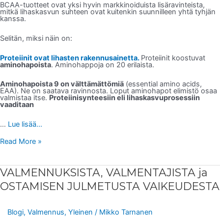
BCAA-tuotteet ovat yksi hyvin markkinoiduista lisäravinteista,
mitkä lihaskasvun suhteen ovat kuitenkin suunnilleen yhtä tyhjän
kanssa.
Selitän, miksi näin on:
Proteiinit ovat lihasten rakennusainetta.
Proteiinit koostuvat
aminohapoista
. Aminohappoja on 20 erilaista.
Aminohapoista 9 on välttämättömiä
(essential amino acids,
EAA). Ne on saatava ravinnosta. Loput aminohapot elimistö osaa
valmistaa itse.
Proteiinisynteesiin eli lihaskasvuprosessiin
vaaditaan
…
Lue lisää...
Read More »
VALMENNUKSISTA,
VALMENNUKSISTA, VALMENTAJISTA ja
VALMENTAJISTA
ja
OSTAMISEN JULMETUSTA VAIKEUDESTA
OSTAMISEN
JULMETUSTA
VAIKEUDESTA
Blogi
,
Valmennus
,
Yleinen
/
Mikko Tarnanen