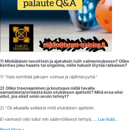
1) Minkälaisin tavoittein ja ajatuksin tulit valmennukseen? Oliko
kenties joku haaste tai ongelma, mille halusit löytää ratkaisun?
1) “
Halu kehittää jalkojen voimaa ja räjähtävyyttä.”
2)
Oliko treenaaminen ja koutsaus millä tavalla
samanlaista/erilaista kuin etukäteen ajattelit? Mitä eroa olisi
ollut, jos olisit omin avuin tehnyt?
2) “
Oli aikalailla sellaista mitä etukäteen ajattelin.
Ei varmasti olisi tullut niin säännöllisesti tehtyä,
…
Lue lisää...
Read More »