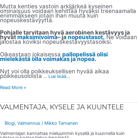
Mutta kenties vastoin arkijärkeä kyseinen
ominaisuus voidaan kehittää hyväksi treenaamalla
enimmäkseen jotain ihan muuta kuin
nopeuskestävyyttä.
Pohjalle tarvitaan hyvä aerobinen kestävyys ja
hyvät
maksimivoima
– ja
nopeustasot
.
Ne voidaan
jalostaa koviksi nopeuskestävyystasoiksi.
Oikeastaan jokaisessa
pallopelissä olisi
mielekästä olla voimakas ja nopea.
Nyt voi olla poikkeuksellisen hyvää aikaa
poikkeusoloista
…
Lue lisää...
Read More »
VALMENTAJA,
VALMENTAJA, KYSELE JA KUUNTELE
KYSELE
JA
KUUNTELE
Blogi
,
Valmennus
/
Mikko Tarnanen
Valmentajan kannattaa mieluummin kysellä ja kuunnella kuin
julistaa ja kaataa tietoa ämpäristä.