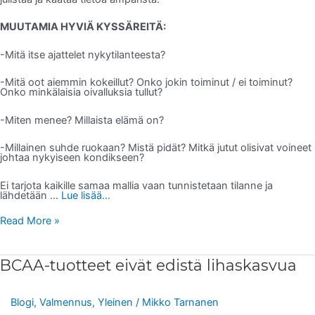
MUUTAMIA HYVIÄ KYSSÄREITÄ:
-Mitä itse ajattelet nykytilanteesta?
-Mitä oot aiemmin kokeillut? Onko jokin toiminut / ei toiminut?
Onko minkälaisia oivalluksia tullut?
-Miten menee? Millaista elämä on?
-Millainen suhde ruokaan? Mistä pidät? Mitkä jutut olisivat voineet
johtaa nykyiseen kondikseen?
Ei tarjota kaikille samaa mallia vaan tunnistetaan tilanne ja
lähdetään …
Lue lisää...
Read More »
BCAA-
BCAA-tuotteet eivät edistä lihaskasvua
tuotteet
eivät
edistä
lihaskasvua
Blogi
,
Valmennus
,
Yleinen
/
Mikko Tarnanen