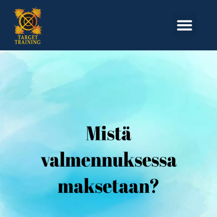
Skip
Post
to
pagination
Men
content
MISTÄ
VALMENNUKSESSA
MAKSETAAN?