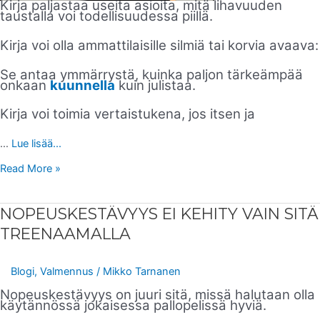
Kirja paljastaa useita asioita, mitä lihavuuden
taustalla voi todellisuudessa piillä.
Kirja voi olla ammattilaisille silmiä tai korvia avaava:
Se antaa ymmärrystä, kuinka paljon tärkeämpää
onkaan
kuunnella
kuin julistaa.
Kirja voi toimia vertaistukena, jos itsen ja
…
Lue lisää...
Read More »
NOPEUSKESTÄVYYS
NOPEUSKESTÄVYYS EI KEHITY VAIN SITÄ
EI
KEHITY
TREENAAMALLA
VAIN
SITÄ
TREENAAMALLA
Blogi
,
Valmennus
/
Mikko Tarnanen
Nopeuskestävyys on juuri sitä, missä halutaan olla
käytännössä jokaisessa pallopelissä hyviä.