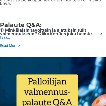
kova.
Palaute Q&A:
1) Minkälaisin tavoittein ja ajatuksin tulit
valmennukseen? Oliko kenties joku haaste
…
Lue
lisää...
Read More »
PALAUTETTA
PALLOILIJALTA:
Q
&
A