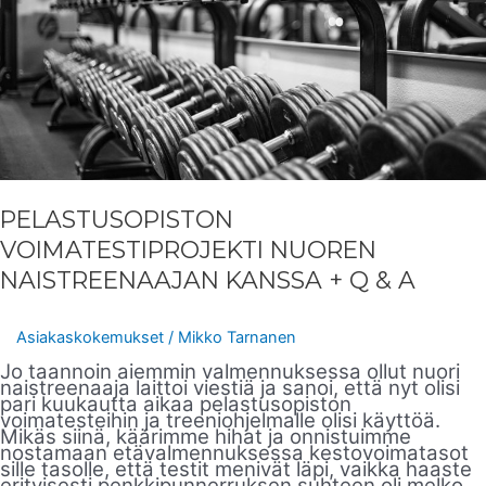
PELASTUSOPISTON
VOIMATESTIPROJEKTI NUOREN
NAISTREENAAJAN KANSSA + Q & A
Asiakaskokemukset
/
Mikko Tarnanen
Jo taannoin aiemmin valmennuksessa ollut nuori
naistreenaaja laittoi viestiä ja sanoi, että nyt olisi
pari kuukautta aikaa pelastusopiston
voimatesteihin ja treeniohjelmalle olisi käyttöä.
Mikäs siinä, käärimme hihat ja onnistuimme
nostamaan etävalmennuksessa kestovoimatasot
sille tasolle, että testit menivät läpi, vaikka haaste
erityisesti penkkipunnerruksen suhteen oli melko