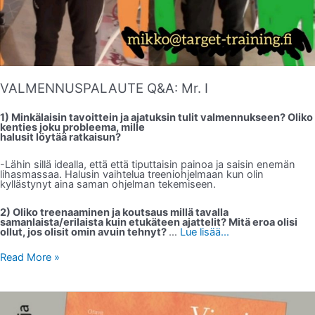
VALMENNUSPALAUTE Q&A: Mr. I
1) Minkälaisin tavoittein ja ajatuksin tulit valmennukseen? Oliko
kenties joku probleema, mille
halusit löytää ratkaisun?
-Lähin sillä idealla, että että tiputtaisin painoa ja saisin enemän
lihasmassaa. Halusin vaihtelua treeniohjelmaan kun olin
kyllästynyt aina saman ohjelman tekemiseen.
2) Oliko treenaaminen ja koutsaus millä tavalla
samanlaista/erilaista kuin etukäteen ajattelit? Mitä eroa olisi
ollut, jos olisit omin avuin tehnyt?
…
Lue lisää...
Read More »
PAINO