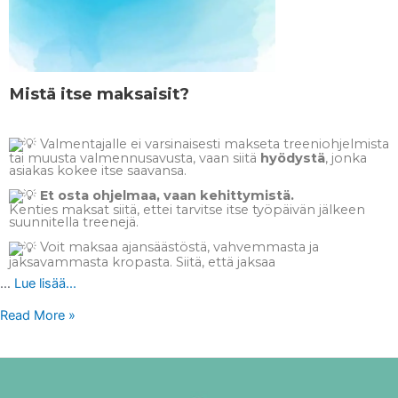
Mistä itse maksaisit?
Valmentajalle ei varsinaisesti makseta treeniohjelmista
tai muusta valmennusavusta, vaan siitä
hyödystä
, jonka
asiakas kokee itse saavansa.
Et osta ohjelmaa, vaan kehittymistä.
Kenties maksat siitä, ettei tarvitse itse työpäivän jälkeen
suunnitella treenejä.
Voit maksaa ajansäästöstä, vahvemmasta ja
jaksavammasta kropasta. Siitä, että jaksaa
…
Lue lisää...
Read More »
VALMENNUSPALAUTE:
Taru