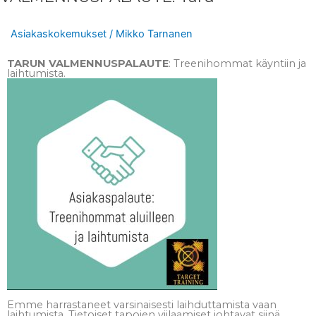
Asiakaskokemukset
/
Mikko Tarnanen
TARUN VALMENNUSPALAUTE
: Treenihommat käyntiin ja
laihtumista.
Emme harrastaneet varsinaisesti laihduttamista vaan
laihtumista. Tietoiset tapojen viilaamiset johtavat siinä