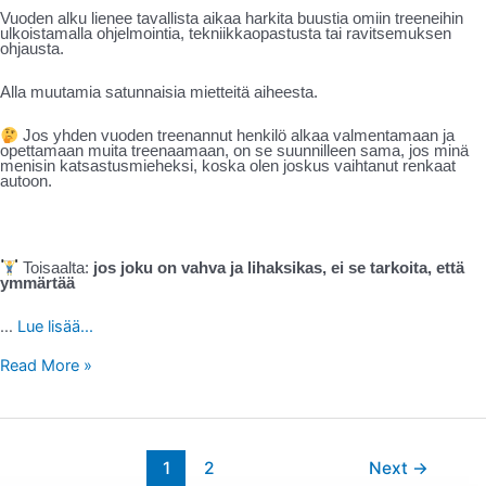
Vuoden alku lienee tavallista aikaa harkita buustia omiin treeneihin
ulkoistamalla ohjelmointia, tekniikkaopastusta tai ravitsemuksen
ohjausta.
Alla muutamia satunnaisia mietteitä aiheesta.
Jos yhden vuoden treenannut henkilö alkaa valmentamaan ja
opettamaan muita treenaamaan, on se suunnilleen sama, jos minä
menisin katsastusmieheksi, koska olen joskus vaihtanut renkaat
autoon.
Toisaalta:
jos joku on vahva ja lihaksikas, ei se tarkoita, että
ymmärtää
…
Lue lisää...
Read More »
1
2
Next
→