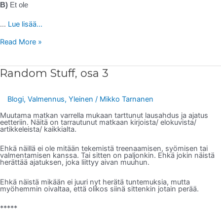
B)
Et ole
…
Lue lisää...
Read More »
Random
Random Stuff, osa 3
Stuff,
osa
3
Blogi
,
Valmennus
,
Yleinen
/
Mikko Tarnanen
Muutama matkan varrella mukaan tarttunut lausahdus ja ajatus
eetteriin. Näitä on tarrautunut matkaan kirjoista/ elokuvista/
artikkeleista/ kaikkialta.
Ehkä näillä ei ole mitään tekemistä treenaamisen, syömisen tai
valmentamisen kanssa. Tai sitten on paljonkin. Ehkä jokin näistä
herättää ajatuksen, joka liittyy aivan muuhun.
Ehkä näistä mikään ei juuri nyt herätä tuntemuksia, mutta
myöhemmin oivaltaa, että olikos siinä sittenkin jotain perää.
*****