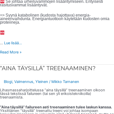
Se johtaa urheiluvammojen lisääntymiseen. Erityisesti
rasitusvammat lisääntyvät.
=> Syynä katabolinen (kudosta hajottava) energia-
aineenvaihdunta. Energiantuottoon käytetään kudosten omia
proteiineja.
…
Lue lisää...
Read More »
“AINA
“AINA TÄYSILLÄ” TREENAAMINEN?
TÄYSILLÄ”
TREENAAMINEN?
Blogi
,
Valmennus
,
Yleinen
/
Mikko Tarnanen
Lihasmassaharjoittelussa “aina täysillä” treenaaminen olkoon
tässä tekstissä failureen (tai sen yli erikoistekniikoilla)
treenaamista.
“Aina täysillä” failureen asti treenaaminen tulee laskun kanssa.
Yksittäinen “täysillä” treenattu treeni voi johtaa isompaan