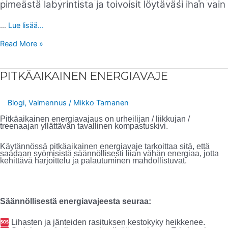
pimeästä labyrintista ja toivoisit löytäväsi ihan vain
…
Lue lisää...
Read More »
PITKÄAIKAINEN
PITKÄAIKAINEN ENERGIAVAJE
ENERGIAVAJE
Blogi
,
Valmennus
/
Mikko Tarnanen
Pitkäaikainen energiavajaus on urheilijan / liikkujan /
treenaajan yllättävän tavallinen kompastuskivi.
Käytännössä pitkäaikainen energiavaje tarkoittaa sitä, että
saadaan syömisistä säännöllisesti liian vähän energiaa, jotta
kehittävä harjoittelu ja palautuminen mahdollistuvat.
Säännöllisestä energiavajeesta seuraa:
Lihasten ja jänteiden rasituksen kestokyky heikkenee.