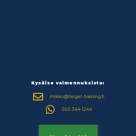
Kysäise valmennuksista:
mikko@target-training.fi
050 344 1244