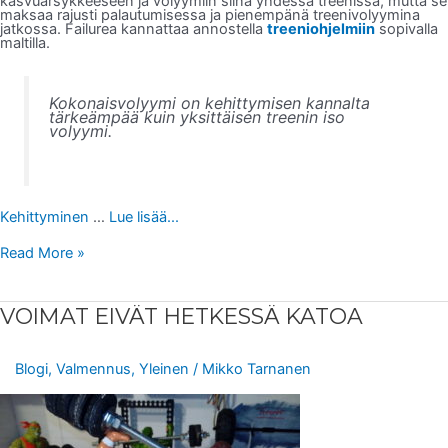
kasvuärsykkeeseen ja volyymiin siinä yhdessä treenissä, mutta se
maksaa rajusti palautumisessa ja pienempänä treenivolyymina
jatkossa. Failurea kannattaa annostella
treeniohjelmiin
sopivalla
maltilla.
Kokonaisvolyymi on kehittymisen kannalta
tärkeämpää kuin yksittäisen treenin iso
volyymi.
Kehittyminen
…
Lue lisää...
Read More »
VOIMAT
VOIMAT EIVÄT HETKESSÄ KATOA
EIVÄT
HETKESSÄ
KATOA
Blogi
,
Valmennus
,
Yleinen
/
Mikko Tarnanen