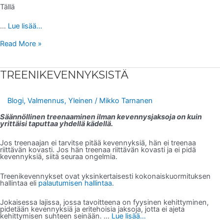
Tällä
…
Lue lisää...
Read More »
TREENIKEVENNYKSISTÄ
TREENIKEVENNYKSISTÄ
Blogi
,
Valmennus
,
Yleinen
/
Mikko Tarnanen
Säännöllinen treenaaminen ilman kevennysjaksoja on kuin
yrittäisi taputtaa yhdellä kädellä.
Jos treenaajan ei tarvitse pitää kevennyksiä, hän ei treenaa
riittävän kovasti. Jos hän treenaa riittävän kovasti ja ei pidä
kevennyksiä, siitä seuraa ongelmia.
Treenikevennykset ovat yksinkertaisesti kokonaiskuormituksen
hallintaa eli
palautumisen hallintaa
.
Jokaisessa lajissa, jossa tavoitteena on fyysinen kehittyminen,
pidetään kevennyksiä ja eritehoisia jaksoja, jotta ei ajeta
kehittymisen suhteen seinään.
…
Lue lisää...