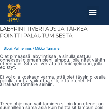
Skip
to
Men
content
LABYRINTTIVERTAUS
LABYRINTTIVERTAUS JA TÄRKEÄ
JA
TÄRKEÄ
POINTTI PALAUTUMISESTA
POINTTI
PALAUTUMISESTA
Blogi
,
Valmennus
/
Mikko Tarnanen
Olet pimeässä labyrintissa ja sinulla sattuu
onneksesi olemaan pieni lamppu, jolla näet vähän
eteenpäin. Sitä voi verrata treeniohjelmaan, jolla
edistyt.
Et voi olla koskaan varma, että olet täysin oikealla
polulla, mutta vaikuttaa silti, että etenet. Et
ainakaan törmäile seiniin.
Treeniohjelman vaihtaminen silloin kun etenet on
suunnilleen sama asia kuin heittäisit lampun pois