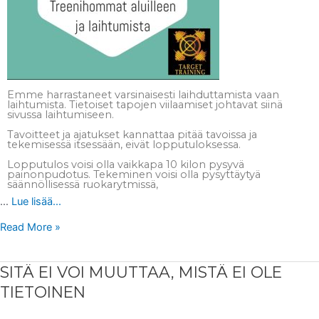
Emme harrastaneet varsinaisesti laihduttamista vaan
laihtumista. Tietoiset tapojen viilaamiset johtavat siinä
sivussa laihtumiseen.
Tavoitteet ja ajatukset kannattaa pitää tavoissa ja
tekemisessä itsessään, eivät lopputuloksessa.
Lopputulos voisi olla vaikkapa 10 kilon pysyvä
painonpudotus. Tekeminen voisi olla pysyttäytyä
säännöllisessä ruokarytmissä,
…
Lue lisää...
Read More »
SITÄ
SITÄ EI VOI MUUTTAA, MISTÄ EI OLE
EI
VOI
TIETOINEN
MUUTTAA,
MISTÄ
EI