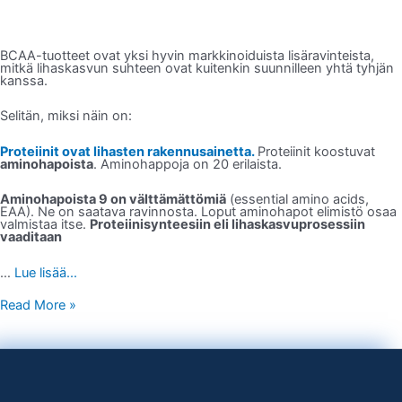
BCAA-tuotteet ovat yksi hyvin markkinoiduista lisäravinteista,
mitkä lihaskasvun suhteen ovat kuitenkin suunnilleen yhtä tyhjän
kanssa.
Selitän, miksi näin on:
Proteiinit ovat lihasten rakennusainetta.
Proteiinit koostuvat
aminohapoista
. Aminohappoja on 20 erilaista.
Aminohapoista 9 on välttämättömiä
(essential amino acids,
EAA). Ne on saatava ravinnosta. Loput aminohapot elimistö osaa
valmistaa itse.
Proteiinisynteesiin eli lihaskasvuprosessiin
vaaditaan
…
Lue lisää...
Read More »