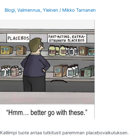
edistä
lihaskasvua
Blogi
,
Valmennus
,
Yleinen
/
Mikko Tarnanen
Kalliimpi tuote antaa tutkitusti paremman placebovaikutuksen.