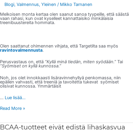
OLE
Blogi
,
Valmennus
,
Yleinen
/
Mikko Tarnanen
TIETOINEN
Melkoisen monta kertaa olen saanut sanoa tyypeille, että säästä
vaan rahasi, kun ovat kyselleet kannattaisiko minkälaisia
treenibuustereita hommata.
Olen saattanut ohimennen vihjata, että Targetilta saa myös
ravintovalmennusta
.
Perusvastaus on, että
“Kyllä minä tiedän, miten syödään.”
Tai
“Syömiset on kyllä kunnossa.”
Noh, jos olet innokkaasti lisäravinnehyllyä penkomassa, niin
epäilen vahvasti, että treeniä ja tavoitetta tukevat syömiset
olisivat kunnossa. Ymmärtäisit
…
Lue lisää...
Read More »
BCAA-
BCAA-tuotteet eivät edistä lihaskasvua
tuotteet
eivät