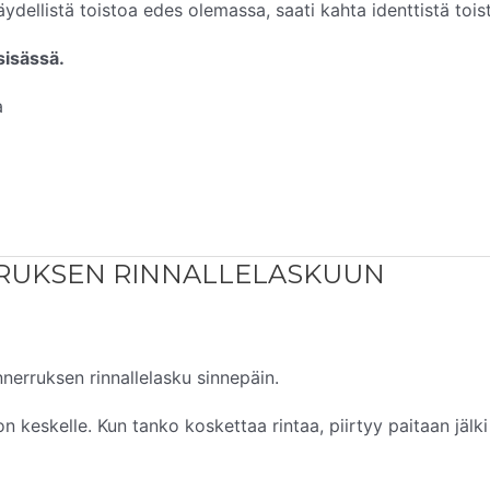
täydellistä toistoa edes olemassa, saati kahta identtistä tois
sisässä.
a
RUKSEN RINNALLELASKUUN
nerruksen rinnallelasku sinnepäin.
on keskelle. Kun tanko koskettaa rintaa, piirtyy paitaan jälki