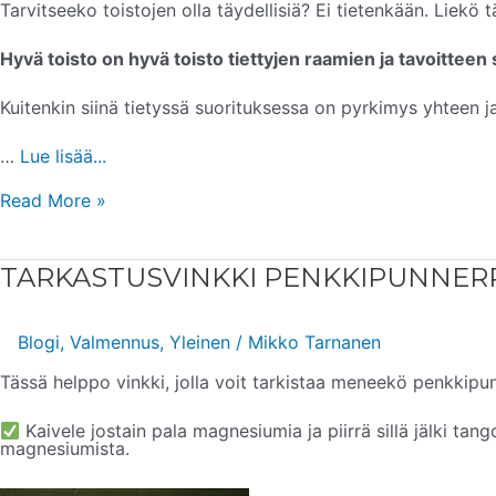
Tarvitseeko toistojen olla täydellisiä? Ei tietenkään. Liekö 
Hyvä toisto on hyvä toisto tiettyjen raamien ja tavoitteen 
Kuitenkin siinä tietyssä suorituksessa on pyrkimys yhteen j
…
Lue lisää...
Read More »
TARKASTUSVINKKI
TARKASTUSVINKKI PENKKIPUNNER
PENKKIPUNNERRUKSEN
RINNALLELASKUUN
Blogi
,
Valmennus
,
Yleinen
/
Mikko Tarnanen
Tässä helppo vinkki, jolla voit tarkistaa meneekö penkkipun
Kaivele jostain pala magnesiumia ja piirrä sillä jälki tang
magnesiumista.