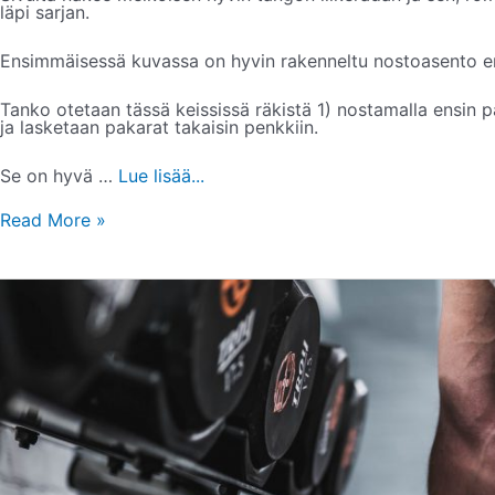
läpi sarjan.
Ensimmäisessä kuvassa on hyvin rakenneltu nostoasento en
Tanko otetaan tässä keississä räkistä 1) nostamalla ensin pa
ja lasketaan pakarat takaisin penkkiin.
Se on hyvä …
Lue lisää...
Read More »
TUMIN
VALMENNUSPALAUTETTA