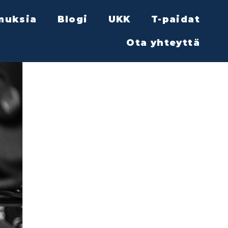
muksia
Blogi
UKK
T-paidat
Ota yhteyttä