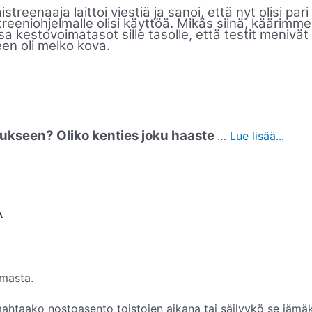
eenaaja laittoi viestiä ja sanoi, että nyt olisi pari
reeniohjelmalle olisi käyttöä. Mikäs siinä, käärimme
estovoimatasot sille tasolle, että testit menivät l
en oli melko kova.
nnukseen? Oliko kenties joku haaste
…
Lue lisää...
A
lmasta.
omahtaako nostoasento toistojen aikana tai säilyykö se jäm