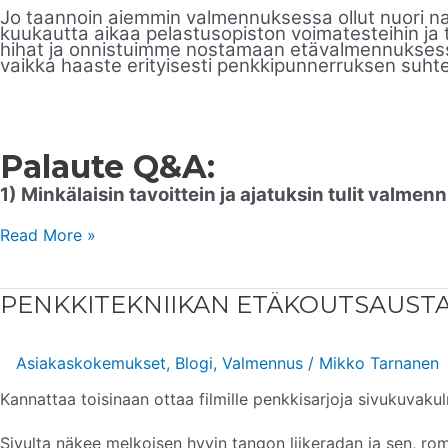
Jo taannoin aiemmin valmennuksessa ollut nuori naistr
kuukautta aikaa pelastusopiston voimatesteihin ja t
hihat ja onnistuimme nostamaan etävalmennuksessa k
vaikka haaste erityisesti penkkipunnerruksen suhte
Palaute Q&A:
1) Minkälaisin tavoittein ja ajatuksin tulit valme
Read More »
PENKKITEKNIIKAN
PENKKITEKNIIKAN ETÄKOUTSAUST
ETÄKOUTSAUSTA
Asiakaskokemukset
,
Blogi
,
Valmennus
/
Mikko Tarnanen
Kannattaa toisinaan ottaa filmille penkkisarjoja sivukuvaku
Sivulta näkee melkoisen hyvin tangon liikeradan ja sen, r