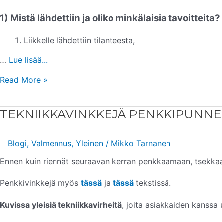
1) Mistä lähdettiin ja oliko minkälaisia tavoitteita?
Liikkelle lähdettiin tilanteesta,
…
Lue lisää...
Read More »
TEKNIIKKAVINKKEJÄ
TEKNIIKKAVINKKEJÄ PENKKIPUNN
PENKKIPUNNERRUKSEEN
Blogi
,
Valmennus
,
Yleinen
/
Mikko Tarnanen
Ennen kuin riennät seuraavan kerran penkkaamaan, tsekkaa 
Penkkivinkkejä myös
tässä
ja
tässä
tekstissä.
Kuvissa yleisiä tekniikkavirheitä
, joita asiakkaiden kanssa 