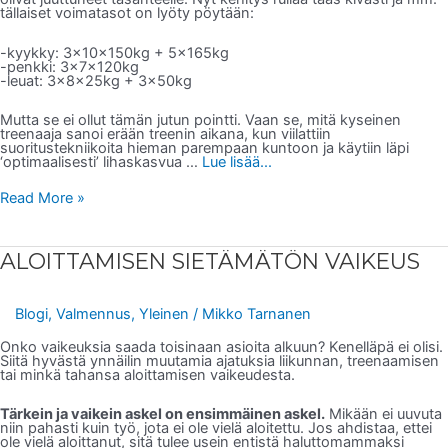
tällaiset voimatasot on lyöty pöytään:
-kyykky: 3x10x150kg + 5x165kg
-penkki: 3x7x120kg
-leuat: 3x8x25kg + 3x50kg
Mutta se ei ollut tämän jutun pointti. Vaan se, mitä kyseinen
treenaaja sanoi erään treenin aikana, kun viilattiin
suoritustekniikoita hieman parempaan kuntoon ja käytiin läpi
‘optimaalisesti’ lihaskasvua …
Lue lisää...
Read More »
ALOITTAMISEN
ALOITTAMISEN SIETÄMÄTÖN VAIKEUS
SIETÄMÄTÖN
VAIKEUS
Blogi
,
Valmennus
,
Yleinen
/
Mikko Tarnanen
Onko vaikeuksia saada toisinaan asioita alkuun? Kenelläpä ei olisi.
Siitä hyvästä ynnäilin muutamia ajatuksia liikunnan, treenaamisen
tai minkä tahansa aloittamisen vaikeudesta.
Tärkein ja vaikein askel on ensimmäinen askel.
Mikään ei uuvuta
niin pahasti kuin työ, jota ei ole vielä aloitettu. Jos ahdistaa, ettei
ole vielä aloittanut, sitä tulee usein entistä haluttomammaksi