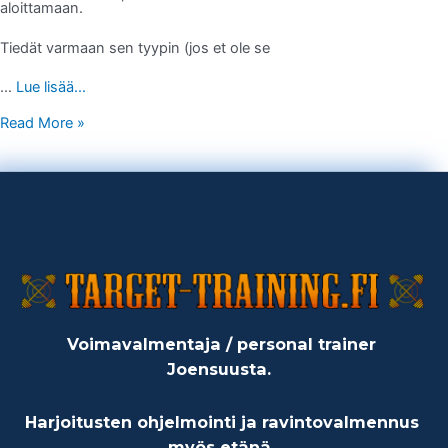
aloittamaan.
Tiedät varmaan sen tyypin (jos et ole se
…
Lue lisää...
Read More »
Voimavalmentaja / personal trainer
Joensuusta.
Harjoitusten ohjelmointi ja ravintovalmennus
myös etänä.