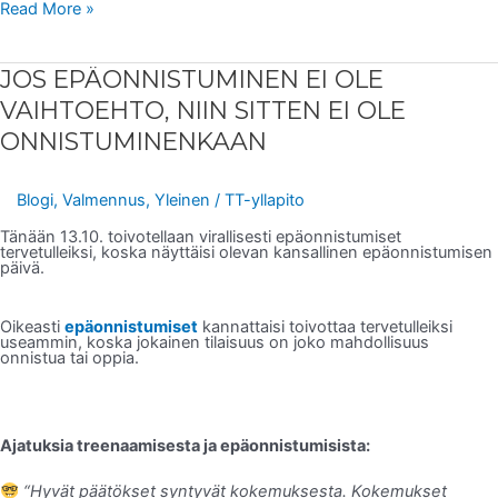
Read More »
JOS
JOS EPÄONNISTUMINEN EI OLE
EPÄONNISTUMINEN
EI
VAIHTOEHTO, NIIN SITTEN EI OLE
OLE
VAIHTOEHTO,
ONNISTUMINENKAAN
NIIN
SITTEN
EI
OLE
Blogi
,
Valmennus
,
Yleinen
/
TT-yllapito
ONNISTUMINENKAAN
Tänään 13.10. toivotellaan virallisesti epäonnistumiset
tervetulleiksi, koska
näyttäisi olevan kansallinen epäonnistumisen
päivä.
Oikeasti
epäonnistumiset
kannattaisi toivottaa tervetulleiksi
useammin, koska jokainen tilaisuus on joko mahdollisuus
onnistua tai oppia.
Ajatuksia treenaamisesta ja epäonnistumisista:
“Hyvät päätökset syntyvät kokemuksesta. Kokemukset