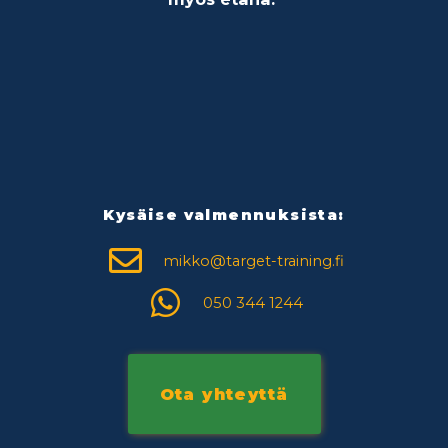
Kysäise valmennuksista:
mikko@target-training.fi
050 344 1244
Ota yhteyttä