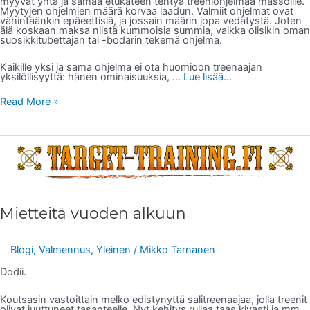
myyvät yhtä ja samaa etukäteen tehtyä treeniohjelmaa massoille.
Myytyjen ohjelmien määrä korvaa laadun. Valmiit ohjelmat ovat
vähintäänkin epäeettisiä, ja jossain määrin jopa vedätystä. Joten
älä koskaan maksa niistä kummoisia summia, vaikka olisikin oman
suosikkitubettajan tai -bodarin tekemä ohjelma.
Kaikille yksi ja sama ohjelma ei ota huomioon treenaajan
yksilöllisyyttä: hänen ominaisuuksia, …
Lue lisää...
Read More »
Mietteitä
vuoden
alkuun
Mietteitä vuoden alkuun
Blogi
,
Valmennus
,
Yleinen
/
Mikko Tarnanen
Dodii.
Koutsasin vastoittain melko edistynyttä salitreenaajaa, jolla treenit
olivat juuttuneet tasanteelle. Nyt kehitys rullaa taas kivasti ja mm.