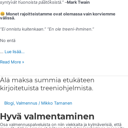
syntyvät huonoista päätöksistä.”
–
Mark Twain
Monet rajoitteistamme ovat olemassa vain korviemme
välissä.
“Ei onnistu kuitenkaan.”
“En ole treeni-ihminen.”
No entä
…
Lue lisää...
Read More »
Älä
Älä maksa summia etukäteen
maksa
summia
kirjoitetuista treeniohjelmista.
etukäteen
kirjoitetuista
treeniohjelmista.
Blogi
,
Valmennus
/
Mikko Tarnanen
Hyvä valmentaminen
Osa valmennuspalveluista on niin viekkaita ja kylmäverisiä, että