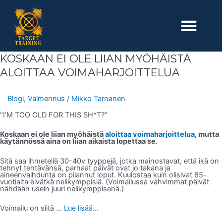
Skip
to
Men
content
KOSKAAN
KOSKAAN EI OLE LIIAN MYÖHÄISTÄ
EI
OLE
ALOITTAA VOIMAHARJOITTELUA
LIIAN
MYÖHÄISTÄ
ALOITTAA
VOIMAHARJOITTELUA
Blogi
,
Valmennus
/
Mikko Tarnanen
“I’M TOO OLD FOR THIS SH*T?”
Koskaan ei ole liian myöhäistä
aloittaa voimaharjoittelua
, mutta
käytännössä aina on liian aikaista lopettaa se.
Sitä saa ihmetellä 30-40v tyyppejä, jotka mainostavat, että ikä on
tehnyt tehtävänsä, parhaat päivät ovat jo takana ja
aineenvaihdunta on pilannut loput. Kuulostaa kuin olisivat 85-
vuotiaita eivätkä nelikymppisiä. (Voimailussa vahvimmat päivät
nähdään usein juuri nelikymppisenä.)
Voimailu on siitä …
Lue lisää...